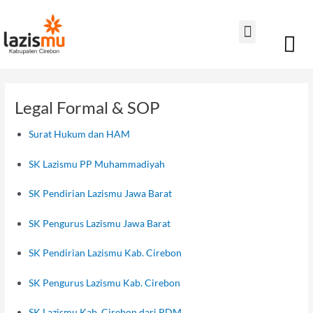
Lewati
Menu
ke
konten
Legal Formal & SOP
Surat Hukum dan HAM
SK Lazismu PP Muhammadiyah
SK Pendirian Lazismu Jawa Barat
SK Pengurus Lazismu Jawa Barat
SK Pendirian Lazismu Kab. Cirebon
SK Pengurus Lazismu Kab. Cirebon
SK Lazismu Kab. Cirebon dari PDM