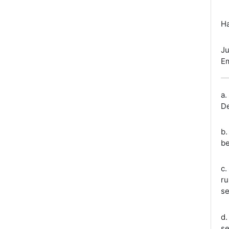
Ha
Ju
Em
a.
De
b.
be
c.
ru
se
d.
se