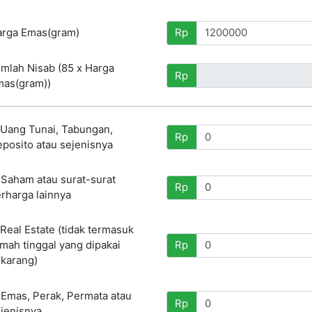
rga Emas(gram)
Rp
mlah Nisab (85 x Harga
Rp
as(gram))
 Uang Tunai, Tabungan,
Rp
posito atau sejenisnya
 Saham atau surat-surat
Rp
rharga lainnya
 Real Estate (tidak termasuk
mah tinggal yang dipakai
Rp
karang)
 Emas, Perak, Permata atau
Rp
jenisnya