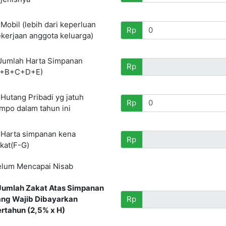
 Mobil (lebih dari keperluan
Rp
kerjaan anggota keluarga)
 Jumlah Harta Simpanan
Rp
A+B+C+D+E)
 Hutang Pribadi yg jatuh
Rp
mpo dalam tahun ini
 Harta simpanan kena
Rp
kat(F-G)
lum Mencapai Nisab
 Jumlah Zakat Atas Simpanan
ng Wajib Dibayarkan
Rp
rtahun (2,5% x H)