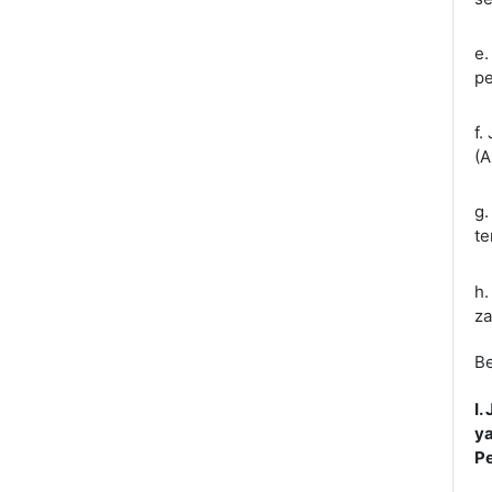
e.
pe
f.
(
g.
te
h.
za
Be
I.
ya
Pe