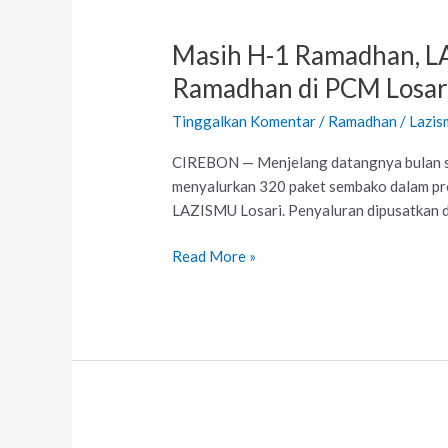
Masih
H-
Masih H-1 Ramadhan, L
1
Ramadhan,
Ramadhan di PCM Losar
LAZISMU
Tinggalkan Komentar
/
Ramadhan
/
Lazis
Kabupaten
Cirebon
CIREBON — Menjelang datangnya bulan su
Salurkan
menyalurkan 320 paket sembako dalam pro
320
LAZISMU Losari. Penyaluran dipusatkan di
Paket
Kado
Read More »
Ramadhan
di
PCM
Losari