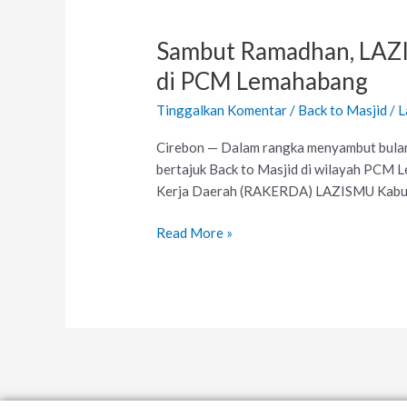
Sambut
Ramadhan,
Sambut Ramadhan, LAZI
LAZISMU
Kabupaten
di PCM Lemahabang
Cirebon
Tinggalkan Komentar
/
Back to Masjid
/
L
Realisasikan
Program
Cirebon — Dalam rangka menyambut bula
Back
bertajuk Back to Masjid di wilayah PCM
to
Kerja Daerah (RAKERDA) LAZISMU Kabupa
Masjid
di
Read More »
PCM
Lemahabang