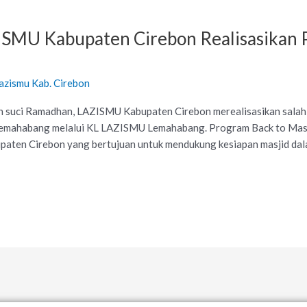
SMU Kabupaten Cirebon Realisasikan P
azismu Kab. Cirebon
n suci Ramadhan, LAZISMU Kabupaten Cirebon merealisasikan sala
 Lemahabang melalui KL LAZISMU Lemahabang. Program Back to Masji
ten Cirebon yang bertujuan untuk mendukung kesiapan masjid dal