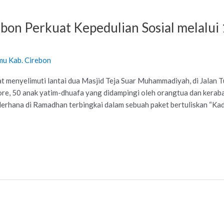
bon Perkuat Kepedulian Sosial melalui
mu Kab. Cirebon
menyelimuti lantai dua Masjid Teja Suar Muhammadiyah, di Jalan 
ore, 50 anak yatim-dhuafa yang didampingi oleh orangtua dan kera
derhana di Ramadhan terbingkai dalam sebuah paket bertuliskan “