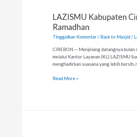
LAZISMU
Kabupaten
LAZISMU Kabupaten Cir
Cirebon
Perkuat
Ramadhan
Kesiapan
Tinggalkan Komentar
/
Back to Masjid
/
L
Masjid
di
CIREBON — Menjelang datangnya bulan s
PCM
melalui Kantor Layanan (KL) LAZISMU Sum
Sumber
menghadirkan suasana yang lebih bersih, 
Jelang
Ramadhan
Read More »