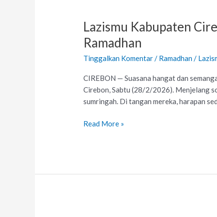
Lazismu
Kabupaten
Lazismu Kabupaten Cire
Cirebon
Perkuat
Ramadhan
Kepedulian
Tinggalkan Komentar
/
Ramadhan
/
Lazis
Sosial
melalui
CIREBON — Suasana hangat dan semangat 
1000
Cirebon, Sabtu (28/2/2026). Menjelang s
Paket
sumringah. Di tangan mereka, harapan se
Kado
Ramadhan
Read More »