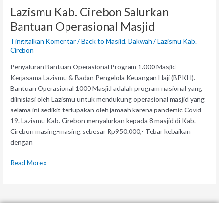
Lazismu Kab. Cirebon Salurkan
Cirebon
Salurkan
Bantuan Operasional Masjid
Bantuan
Tinggalkan Komentar
/
Back to Masjid
,
Dakwah
/
Lazismu Kab.
Operasional
Cirebon
Masjid
Penyaluran Bantuan Operasional Program 1.000 Masjid
Kerjasama Lazismu & Badan Pengelola Keuangan Haji (BPKH).
Bantuan Operasional 1000 Masjid adalah program nasional yang
diinisiasi oleh Lazismu untuk mendukung operasional masjid yang
selama ini sedikit terlupakan oleh jamaah karena pandemic Covid-
19. Lazismu Kab. Cirebon menyalurkan kepada 8 masjid di Kab.
Cirebon masing-masing sebesar Rp950.000,- Tebar kebaikan
dengan
Read More »