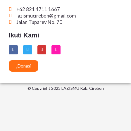
+62 821 4711 1667
lazismucirebon@gmail.com
Jalan Tuparev No. 70
Ikuti Kami
F
T
Y
I
a
w
o
n
c
i
u
s
e
t
t
t
b
t
u
a
Donasi
o
e
b
g
o
r
e
r
k
a
m
© Copyright 2023 LAZISMU Kab. Cirebon