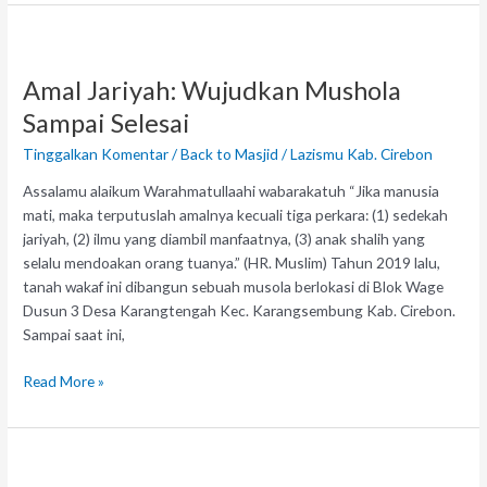
Amal
Jariyah:
Amal Jariyah: Wujudkan Mushola
Wujudkan
Mushola
Sampai Selesai
Sampai
Tinggalkan Komentar
/
Back to Masjid
/
Lazismu Kab. Cirebon
Selesai
Assalamu alaikum Warahmatullaahi wabarakatuh “Jika manusia
mati, maka terputuslah amalnya kecuali tiga perkara: (1) sedekah
jariyah, (2) ilmu yang diambil manfaatnya, (3) anak shalih yang
selalu mendoakan orang tuanya.” (HR. Muslim) Tahun 2019 lalu,
tanah wakaf ini dibangun sebuah musola berlokasi di Blok Wage
Dusun 3 Desa Karangtengah Kec. Karangsembung Kab. Cirebon.
Sampai saat ini,
Read More »
Lazismu
Kab.