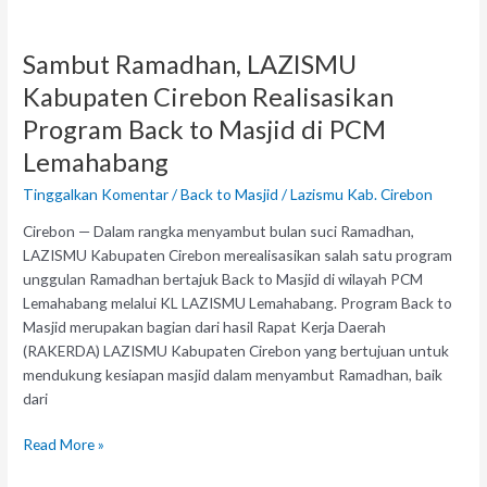
Sambut
Ramadhan,
Sambut Ramadhan, LAZISMU
LAZISMU
Kabupaten
Kabupaten Cirebon Realisasikan
Cirebon
Program Back to Masjid di PCM
Realisasikan
Program
Lemahabang
Back
Tinggalkan Komentar
/
Back to Masjid
/
Lazismu Kab. Cirebon
to
Masjid
Cirebon — Dalam rangka menyambut bulan suci Ramadhan,
di
LAZISMU Kabupaten Cirebon merealisasikan salah satu program
PCM
unggulan Ramadhan bertajuk Back to Masjid di wilayah PCM
Lemahabang
Lemahabang melalui KL LAZISMU Lemahabang. Program Back to
Masjid merupakan bagian dari hasil Rapat Kerja Daerah
(RAKERDA) LAZISMU Kabupaten Cirebon yang bertujuan untuk
mendukung kesiapan masjid dalam menyambut Ramadhan, baik
dari
Read More »