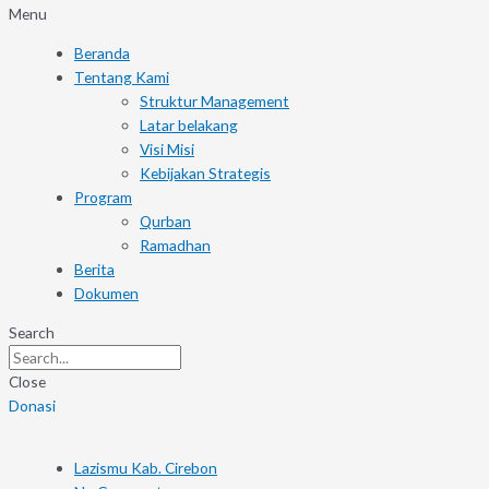
Menu
Beranda
Tentang Kami
Struktur Management
Latar belakang
Visi Misi
Kebijakan Strategis
Program
Qurban
Ramadhan
Berita
Dokumen
Search
Close
Donasi
Lazismu Kab. Cirebon