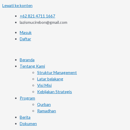
Lewati ke konten
+62 821 4711 1667
lazismucirebon@gmail.com
Masuk
Daftar
Beranda
Tentang Kami
Struktur Management
Latar belakang
Visi Misi
Kebijakan Strategis
Program
Qurban
Ramadhan
Berita
Dokumen