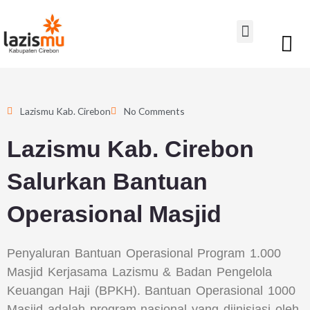
Lewati
Menu
ke
konten
Lazismu Kab. Cirebon
No Comments
Lazismu Kab. Cirebon
Salurkan Bantuan
Operasional Masjid
Penyaluran Bantuan Operasional Program 1.000
Masjid Kerjasama Lazismu & Badan Pengelola
Keuangan Haji (BPKH). Bantuan Operasional 1000
Masjid adalah program nasional yang diinisiasi oleh