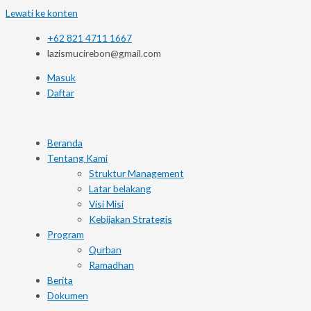
Lewati ke konten
+62 821 4711 1667
lazismucirebon@gmail.com
Masuk
Daftar
Beranda
Tentang Kami
Struktur Management
Latar belakang
Visi Misi
Kebijakan Strategis
Program
Qurban
Ramadhan
Berita
Dokumen