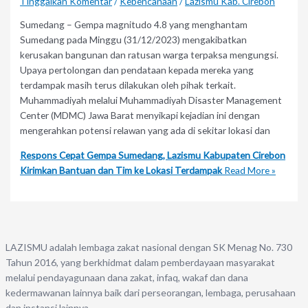
Tinggalkan Komentar
/
Kebencanaan
/
Lazismu Kab. Cirebon
Sumedang – Gempa magnitudo 4.8 yang menghantam
Sumedang pada Minggu (31/12/2023) mengakibatkan
kerusakan bangunan dan ratusan warga terpaksa mengungsi.
Upaya pertolongan dan pendataan kepada mereka yang
terdampak masih terus dilakukan oleh pihak terkait.
Muhammadiyah melalui Muhammadiyah Disaster Management
Center (MDMC) Jawa Barat menyikapi kejadian ini dengan
mengerahkan potensi relawan yang ada di sekitar lokasi dan
Respons Cepat Gempa Sumedang, Lazismu Kabupaten Cirebon
Kirimkan Bantuan dan Tim ke Lokasi Terdampak
Read More »
LAZISMU adalah lembaga zakat nasional dengan SK Menag No. 730
Tahun 2016, yang berkhidmat dalam pemberdayaan masyarakat
melalui pendayagunaan dana zakat, infaq, wakaf dan dana
kedermawanan lainnya baik dari perseorangan, lembaga, perusahaan
dan instansi lainnya.