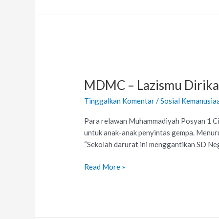
MDMC
–
MDMC – Lazismu Dirika
Lazismu
Dirikan
Tinggalkan Komentar
/
Sosial Kemanusia
Sekolah
Darurat
Para relawan Muhammadiyah Posyan 1 Cih
untuk
untuk anak-anak penyintas gempa. Menurut
Anak-
“Sekolah darurat ini menggantikan SD Neg
anak
Penyintas
Read More »
Gempa