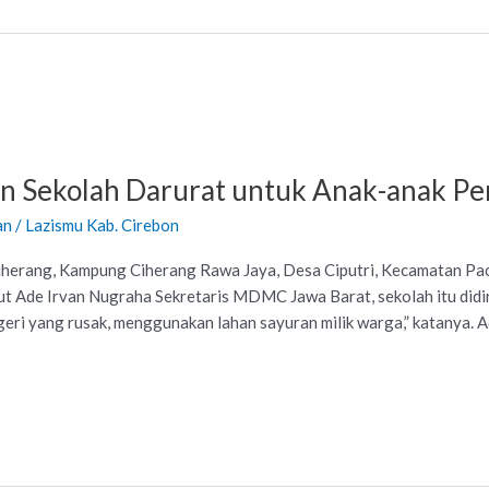
n Sekolah Darurat untuk Anak-anak P
an
/
Lazismu Kab. Cirebon
erang, Kampung Ciherang Rawa Jaya, Desa Ciputri, Kecamatan Pacet
 Ade Irvan Nugraha Sekretaris MDMC Jawa Barat, sekolah itu didirik
eri yang rusak, menggunakan lahan sayuran milik warga,” katanya. 