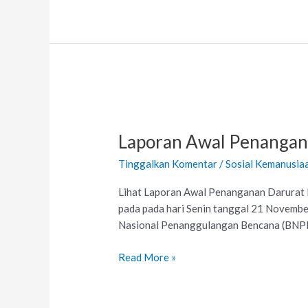
Laporan
Awal
Laporan Awal Penangana
Penanganan
Darurat
Tinggalkan Komentar
/
Sosial Kemanusia
Bencana
Gempa
Lihat Laporan Awal Penanganan Darurat B
Bumi
pada pada hari Senin tanggal 21 Novembe
di
Nasional Penanggulangan Bencana (BNPB
Kab.
Cianjur
Read More »