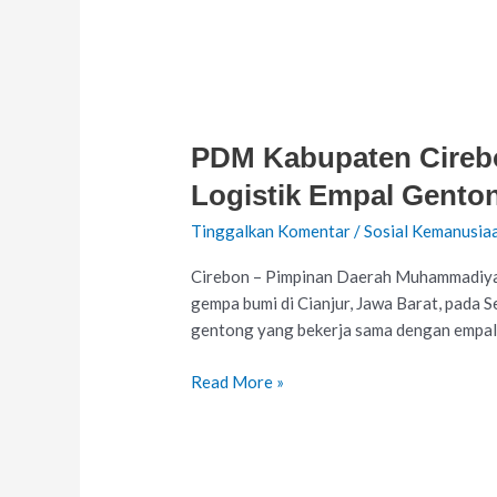
PDM
Kabupaten
PDM Kabupaten Cirebo
Cirebon
Terjunkan
Logistik Empal Genton
Personel
Tinggalkan Komentar
/
Sosial Kemanusia
MDMC
ke
Cirebon – Pimpinan Daerah Muhammadiy
Cianjur,
gempa bumi di Cianjur, Jawa Barat, pada 
Lazismu:
gentong yang bekerja sama dengan empal 
Bawa
Logistik
Read More »
Empal
Gentong
dan
Targetkan