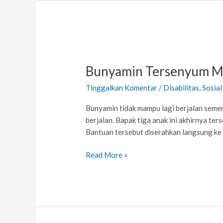
Donasi
100
Juta
Bunyamin
Tersenyum
Bunyamin Tersenyum Me
Mendapatkan
Bantuan
Tinggalkan Komentar
/
Disabilitas
,
Sosia
Kursi
Roda
Bunyamin tidak mampu lagi berjalan semen
dari
berjalan. Bapak tiga anak ini akhirnya t
Lazismu
Bantuan tersebut diserahkan langsung ke
Kab.
Cirebon
Read More »