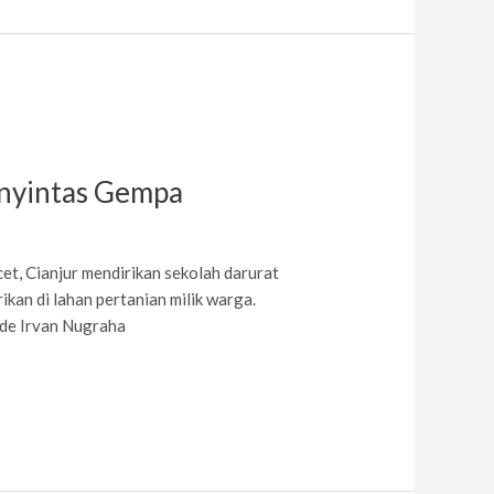
enyintas Gempa
, Cianjur mendirikan sekolah darurat
an di lahan pertanian milik warga.
Ade Irvan Nugraha