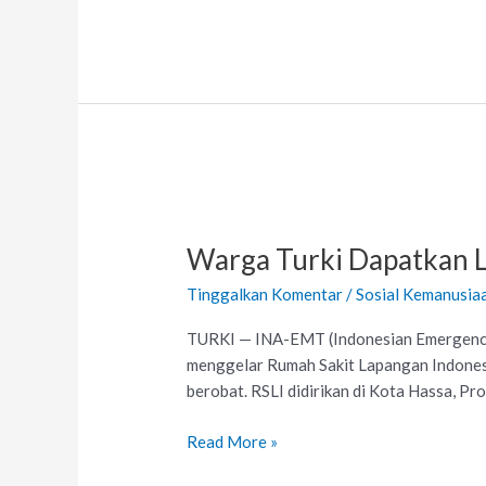
Warga
Turki
Warga Turki Dapatkan 
Dapatkan
Layanan
Tinggalkan Komentar
/
Sosial Kemanusia
Kesehatan
dari
TURKI — INA-EMT (Indonesian Emergency 
EMT
menggelar Rumah Sakit Lapangan Indones
Muhammadiyah
berobat. RSLI didirikan di Kota Hassa, Pr
Read More »