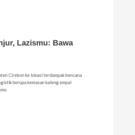
jur, Lazismu: Bawa
n Cirebon ke lokasi terdampak bencana
ogistik berupa kemasan kaleng empal
ismu