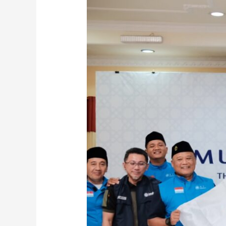
KIRIM
EMERCENCY
MEDICAL
TEAM
UNTUK
BERTUGAS
DI
PALESTINA