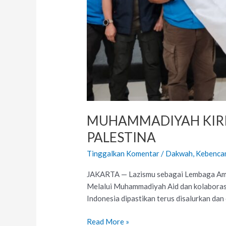
MUHAMMADIYAH KIRI
PALESTINA
Tinggalkan Komentar
/
Dakwah
,
Kebenca
JAKARTA — Lazismu sebagai Lembaga Amil Z
Melalui Muhammadiyah Aid dan kolaborasi 
Indonesia dipastikan terus disalurkan da
Read More »