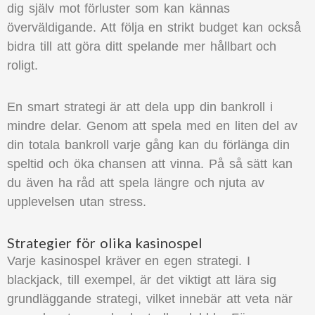
dig själv mot förluster som kan kännas
överväldigande. Att följa en strikt budget kan också
bidra till att göra ditt spelande mer hållbart och
roligt.
En smart strategi är att dela upp din bankroll i
mindre delar. Genom att spela med en liten del av
din totala bankroll varje gång kan du förlänga din
speltid och öka chansen att vinna. På så sätt kan
du även ha råd att spela längre och njuta av
upplevelsen utan stress.
Strategier för olika kasinospel
Varje kasinospel kräver en egen strategi. I
blackjack, till exempel, är det viktigt att lära sig
grundläggande strategi, vilket innebär att veta när