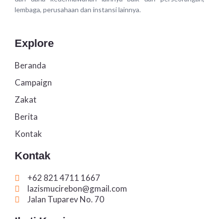
lembaga, perusahaan dan instansi lainnya.
Explore
Beranda
Campaign
Zakat
Berita
Kontak
Kontak
+62 821 4711 1667
lazismucirebon@gmail.com
Jalan Tuparev No. 70