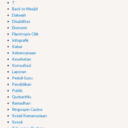
7
Back to Masjid
Dakwah
Disabilitas
Ekonomi
Filantropis Cilik
Infografik
Kabar
Kebencanaan
Kesehatan
Konsultasi
Laporan
Peduli Guru
Pendidikan
Public
QurbanMu
Ramadhan
Ringospin Casino
Sosial Kemanusiaan
Sosok