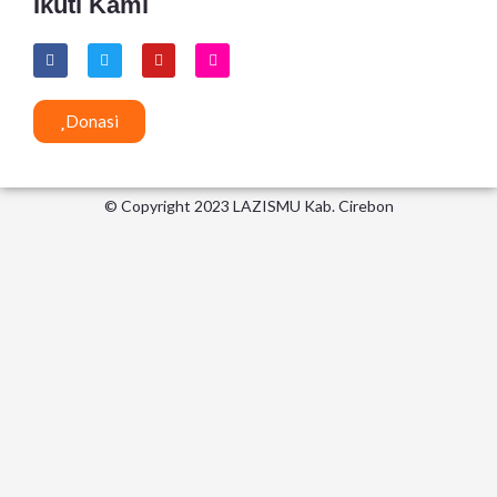
Ikuti Kami
F
T
Y
I
a
w
o
n
c
i
u
s
e
t
t
t
b
t
u
a
Donasi
o
e
b
g
o
r
e
r
k
a
m
© Copyright 2023 LAZISMU Kab. Cirebon