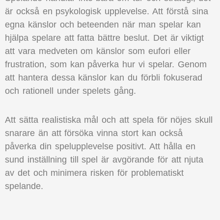
är också en psykologisk upplevelse. Att förstå sina
egna känslor och beteenden när man spelar kan
hjälpa spelare att fatta bättre beslut. Det är viktigt
att vara medveten om känslor som eufori eller
frustration, som kan påverka hur vi spelar. Genom
att hantera dessa känslor kan du förbli fokuserad
och rationell under spelets gång.
Att sätta realistiska mål och att spela för nöjes skull
snarare än att försöka vinna stort kan också
påverka din spelupplevelse positivt. Att hålla en
sund inställning till spel är avgörande för att njuta
av det och minimera risken för problematiskt
spelande.