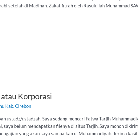
n nabi setelah di Madinah. Zakat fitrah oleh Rasulullah Muhammad S
atau Korporasi
mu Kab. Cirebon
wan ustadz/ustadzah. Saya sedang mencari Fatwa Tarjih Muhammadi
i, saya belum mendapatkan filenya di situs Tarjih. Saya mohon dikirim
i pengajian yang akan saya sampaikan di Muhammadiyah. Terima kasih