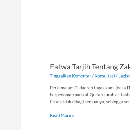
Fatwa
Tarjih
Fatwa Tarjih Tentang Za
Tentang
Zakat
Tinggalkan Komentar
/
Konsultasi
/
Lazis
Fitrah
Yang
Pertanyaan: Di daerah tugas kami (desa I
Dibagikan
berpedoman pada al-Qur’an surah at-taubah 
Setelah
fitrah tidak dibagi semuanya, sehingga set
Hari
Raya
Read More »