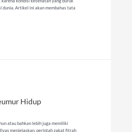
 karena kondisi kesehatan yang buruk
l dunia. Artikel ini akan membahas tata
Seumur Hidup
un atau bahkan lebih juga memiliki
yas menjelaskan, perintah zakat fitrah