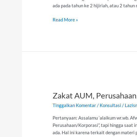
Bahkan
ada pada tahun ke 2 hijiriah, atau 2 tahu
Seumur
Hidup
Read More »
Zakat
AUM,
Zakat AUM, Perusahaan 
Perusahaan
atau
Tinggalkan Komentar
/
Konsultasi
/
Lazis
Korporasi
Pertanyaan: Assalamu ‘alaikum wr.wb. Af
Perusahaan/Korporasi”, tapi hingga saat in
ada. Hal ini karena terkait dengan mater