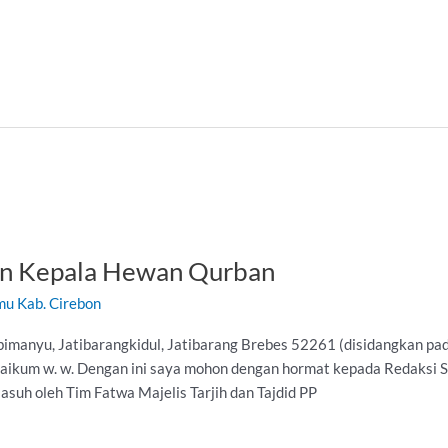
an Kepala Hewan Qurban
mu Kab. Cirebon
Abimanyu, Jatibarangkidul, Jatibarang Brebes 52261 (disidangkan pad
laikum w. w. Dengan ini saya mohon dengan hormat kepada Redaksi
suh oleh Tim Fatwa Majelis Tarjih dan Tajdid PP