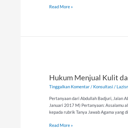
Read More »
Hukum
Menjual
Hukum Menjual Kulit d
Kulit
dan
Tinggalkan Komentar
/
Konsultasi
/
Lazis
Kepala
Hewan
Pertanyaan dari Abdullah Badjuri, Jalan 
Qurban
Januari 2017 M) Pertanyaan: Assalamu a
kepada rubrik Tanya Jawab Agama yang dia
Read More »