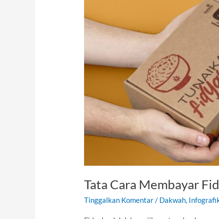
Cara
Membayar
Fidyah
untuk
Orang
yang
Sudah
Meninggal
Tata Cara Membayar Fid
Tinggalkan Komentar
/
Dakwah
,
Infografi