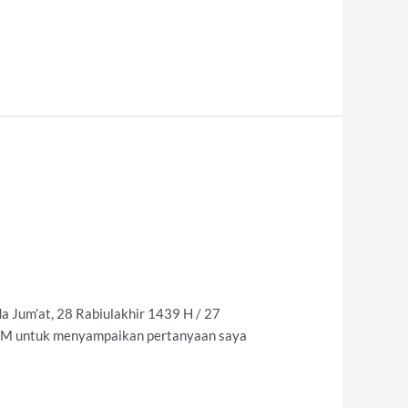
a Jum’at, 28 Rabiulakhir 1439 H / 27
 SM untuk menyampaikan pertanyaan saya