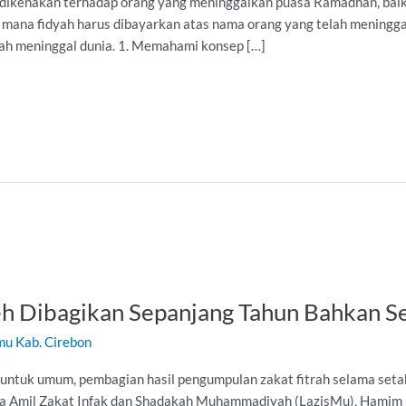
 dikenakan terhadap orang yang meninggalkan puasa Ramadhan, baik
i di mana fidyah harus dibayarkan atas nama orang yang telah meningga
lah meninggal dunia. 1. Memahami konsep […]
leh Dibagikan Sepanjang Tahun Bahkan 
mu Kab. Cirebon
ntuk umum, pembagian hasil pengumpulan zakat fitrah selama setah
a Amil Zakat Infak dan Shadakah Muhammadiyah (LazisMu), Hamim Il