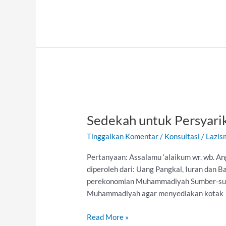
Sedekah
untuk
Sedekah untuk Persyari
Persyarikatan
Tinggalkan Komentar
/
Konsultasi
/
Lazis
Pertanyaan: Assalamu ‘alaikum wr. wb.
diperoleh dari: Uang Pangkal, Iuran dan 
perekonomian Muhammadiyah Sumber-sumb
Muhammadiyah agar menyediakan kotak
Read More »