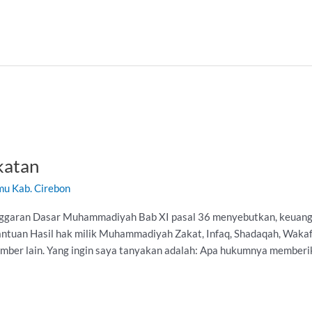
katan
mu Kab. Cirebon
 Anggaran Dasar Muhammadiyah Bab XI pasal 36 menyebutkan, keu
Bantuan Hasil hak milik Muhammadiyah Zakat, Infaq, Shadaqah, Waka
er lain. Yang ingin saya tanyakan adalah: Apa hukumnya member