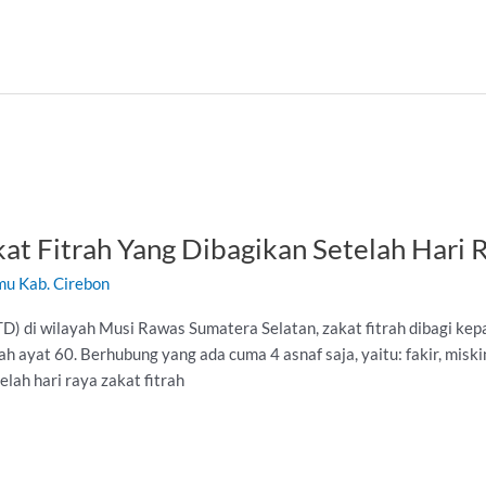
kat Fitrah Yang Dibagikan Setelah Hari 
mu Kab. Cirebon
TD) di wilayah Musi Rawas Sumatera Selatan, zakat fitrah dibagi ke
ayat 60. Berhubung yang ada cuma 4 asnaf saja, yaitu: fakir, miskin, 
elah hari raya zakat fitrah