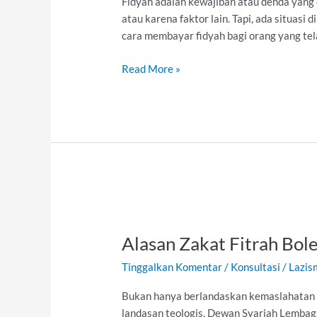
Fidyah adalah kewajiban atau denda yang
atau karena faktor lain. Tapi, ada situas
cara membayar fidyah bagi orang yang te
Read More »
Alasan
Zakat
Alasan Zakat Fitrah Bo
Fitrah
Boleh
Tinggalkan Komentar
/
Konsultasi
/
Lazis
Dibagikan
Sepanjang
Bukan hanya berlandaskan kemaslahatan u
Tahun
landasan teologis. Dewan Syariah Lembag