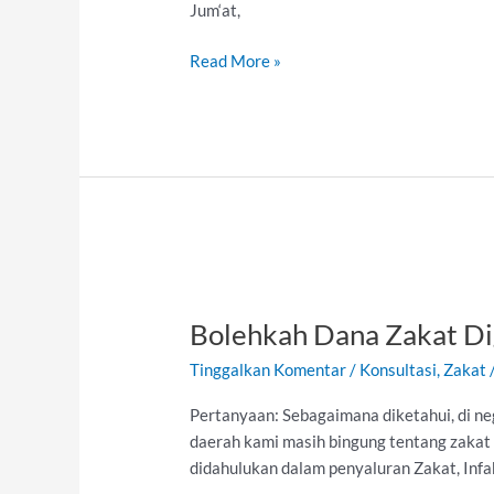
Jum‘at,
Read More »
Bolehkah
Dana
Bolehkah Dana Zakat Di
Zakat
Digunakan
Tinggalkan Komentar
/
Konsultasi
,
Zakat
untuk
Keperluan
Pertanyaan: Sebagaimana diketahui, di n
Persyarikatan?
daerah kami masih bingung tentang zaka
didahulukan dalam penyaluran Zakat, Infak 