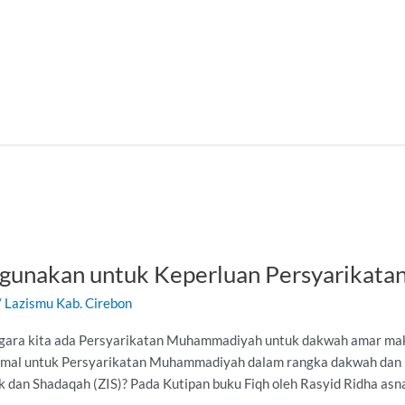
gunakan untuk Keperluan Persyarikata
/
Lazismu Kab. Cirebon
egara kita ada Persyarikatan Muhammadiyah untuk dakwah amar makr
t mal untuk Persyarikatan Muhammadiyah dalam rangka dakwah dan
dan Shadaqah (ZIS)? Pada Kutipan buku Fiqh oleh Rasyid Ridha asnaf f