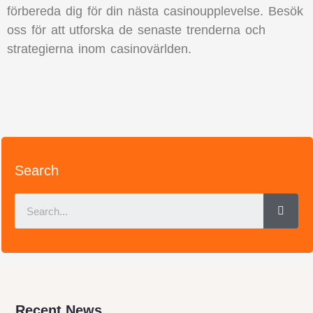
förbereda dig för din nästa casinoupplevelse. Besök
oss för att utforska de senaste trenderna och
strategierna inom casinovärlden.
Search
Sear
Recent News