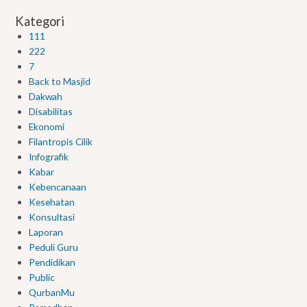
Kategori
111
222
7
Back to Masjid
Dakwah
Disabilitas
Ekonomi
Filantropis Cilik
Infografik
Kabar
Kebencanaan
Kesehatan
Konsultasi
Laporan
Peduli Guru
Pendidikan
Public
QurbanMu