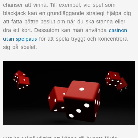
chanser att vinna. Till exempel, vid spel som
blackjack kan en grundläggande strategi hjälpa dig
att fatta bättre beslut om när du ska stanna eller
casinon
dra ett kort. Dessutom kan man använda
utan spelpaus
för att spela tryggt och koncentrera
sig på spelet.