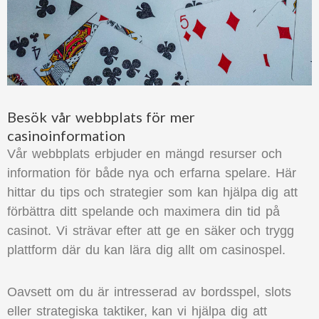
Besök vår webbplats för mer
casinoinformation
Vår webbplats erbjuder en mängd resurser och
information för både nya och erfarna spelare. Här
hittar du tips och strategier som kan hjälpa dig att
förbättra ditt spelande och maximera din tid på
casinot. Vi strävar efter att ge en säker och trygg
plattform där du kan lära dig allt om casinospel.
Oavsett om du är intresserad av bordsspel, slots
eller strategiska taktiker, kan vi hjälpa dig att