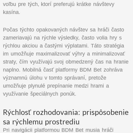
voľbu pre tých, ktorí preferujú krátke návštevy
kasína.
Počas týchto opakovaných návštev sa hráči často
zameriavajú na rýchle výsledky, často volia hry s
rýchlou akciou a častými výplatami. Táto stratégia
im umožňuje maximalizovať výhry a minimalizovať
straty, čím využívajú svoj obmedzený čas na hranie
naplno. Mobilná časť platformy BDM Bet zohráva
významnú úlohu v tomto správaní, pretože
umožňuje plynulé prepínanie medzi hrami a
využívanie špeciálnych ponúk.
Rýchlosť rozhodovania: prispôsobenie
sa rýchlemu prostrediu
Pri navigácii platformou BDM Bet musia hráči