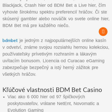
Blackjack, Crash hier od BDM Bet a Live hier, čím
vyhovie širokému spektru preferencií hráčov. Či ste
skúsený gambler alebo nováčik vo svete online hier,
BDM Bet má pre každého niečo.
bdmbet
je jedným z najpopulárnejších online kasín
v odvetví, známe svojou rozsiahlu hernou kolekciou,
používateľsky prívetivým rozhraním a lákavým
uvítacím bonusom. Licencia od Curacao eGaming
zabezpečuje bezpečný a istý herný zážitok pre
všetkých hráčov.
Kľúčové vlastnosti BDM Bet Casino
Viac ako 6 000 hier od 97 špičkových
poskytovateľov, vrátane NetEnt, Novomatic a
Evolution Gaming