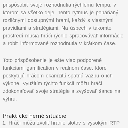
prispôsobiť svoje rozhodnutia rýchlemu tempu, v
ktorom sa všetko deje. Tento rytmus je poháňaný
rozličnými dostupnými hrami, každý s vlastnými
pravidlami a stratégiami. Na úspech v takomto
prostredí musia hráči rýchlo spracovávať informácie
a robiť informované rozhodnutia v krátkom čase.
Toto prispôsobenie je ešte viac podporené
funkciami gamification v reálnom čase, ktoré
poskytujú hráčom okamžitú spätnú väzbu o ich
výkone. Využitím týchto funkcií môžu hráči
zdokonaľovať svoje stratégie a zvyšovať šance na
výhru.
Praktické herné situácie
Hráči môžu zvoliť hranie slotov s vysokým RTP