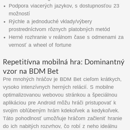
Podpora viacerých jazykov, s dostupnosťou 23
možností
Rýchle a jednoduché vklady/výbery
prostredníctvom rôznych platobných metód
Herné rozhranie v reálnom čase s odmenami za
vernosť a wheel of fortune
Repetitívna mobilná hra: Dominantný
vzor na BDM Bet
Pre mnohých hráčov je BDM Bet cieľom krátkych,
vysoko intenzívnych herných relácií. S mobilne
optimalizovanou webovou stránkou a špeciálnou
aplikáciou pre Android môžu hráči pristupovať k
svojim obľúbeným hrám kdekoľvek a kedykoľvek.
Táto pohodlnosť umožňuje hráčom začleniť hranie
do ich nabitých rozvrhov, čo robí z neho ideálnu