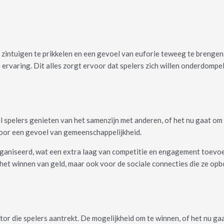
e zintuigen te prikkelen en een gevoel van euforie teweeg te brengen
 ervaring. Dit alles zorgt ervoor dat spelers zich willen onderdompe
el spelers genieten van het samenzijn met anderen, of het nu gaat om
voor een gevoel van gemeenschappelijkheid.
ganiseerd, wat een extra laag van competitie en engagement toevoeg
r het winnen van geld, maar ook voor de sociale connecties die ze op
tor die spelers aantrekt. De mogelijkheid om te winnen, of het nu g