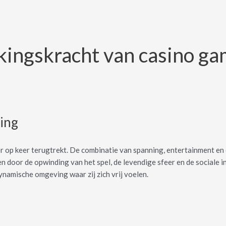
kingskracht van casino g
ing
r op keer terugtrekt. De combinatie van spanning, entertainment en
oor de opwinding van het spel, de levendige sfeer en de sociale int
ynamische omgeving waar zij zich vrij voelen.