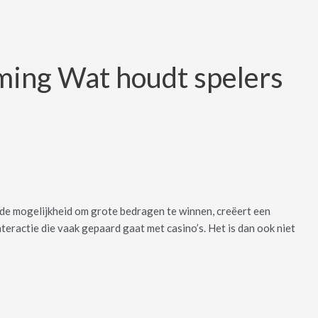
aming Wat houdt spelers
 de mogelijkheid om grote bedragen te winnen, creëert een
eractie die vaak gepaard gaat met casino’s. Het is dan ook niet