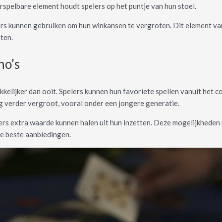
orspelbare element houdt spelers op het puntje van hun stoel.
ers kunnen gebruiken om hun winkansen te vergroten. Dit element van
ten.
no’s
kelijker dan ooit. Spelers kunnen hun favoriete spellen vanuit het 
ng verder vergroot, vooral onder een jongere generatie.
rs extra waarde kunnen halen uit hun inzetten. Deze mogelijkheden 
de beste aanbiedingen.