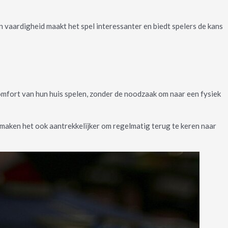
 vaardigheid maakt het spel interessanter en biedt spelers de kans
comfort van hun huis spelen, zonder de noodzaak om naar een fysiek
maken het ook aantrekkelijker om regelmatig terug te keren naar