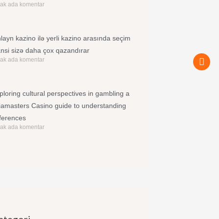
dak ada komentar
layn kazino ilə yerli kazino arasında seçim
nsi sizə daha çox qazandırar
dak ada komentar
ploring cultural perspectives in gambling a
iamasters Casino guide to understanding
fferences
dak ada komentar