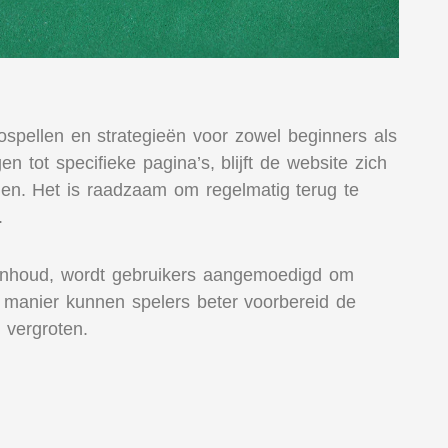
ospellen en strategieën voor zowel beginners als
n tot specifieke pagina’s, blijft de website zich
len. Het is raadzaam om regelmatig terug te
.
 inhoud, wordt gebruikers aangemoedigd om
 manier kunnen spelers beter voorbereid de
 vergroten.