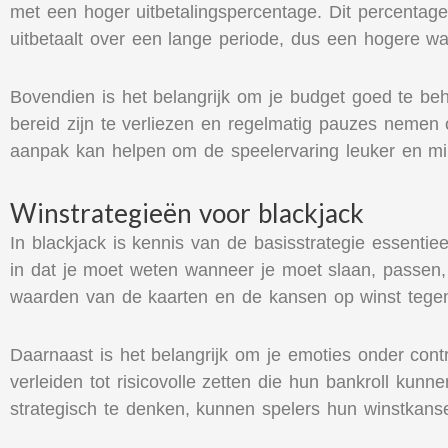
met een hoger uitbetalingspercentage. Dit percenta
uitbetaalt over een lange periode, dus een hogere wa
Bovendien is het belangrijk om je budget goed te be
bereid zijn te verliezen en regelmatig pauzes nemen
aanpak kan helpen om de speelervaring leuker en mi
Winstrategieën voor blackjack
In blackjack is kennis van de basisstrategie essentie
in dat je moet weten wanneer je moet slaan, passen, 
waarden van de kaarten en de kansen op winst tegen 
Daarnaast is het belangrijk om je emoties onder cont
verleiden tot risicovolle zetten die hun bankroll kunn
strategisch te denken, kunnen spelers hun winstkansen