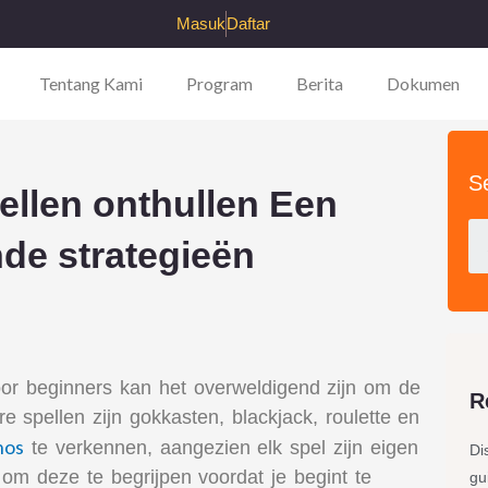
Masuk
Daftar
Tentang Kami
Program
Berita
Dokumen
S
llen onthullen Een
de strategieën
oor beginners kan het overweldigend zijn om de
R
e spellen zijn gokkasten, blackjack, roulette en
nos
te verkennen, aangezien elk spel zijn eigen
Di
 om deze te begrijpen voordat je begint te
gu