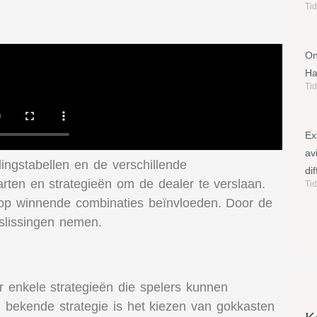
Ti
On
Ha
Ti
Ex
av
lingstabellen en de verschillende
di
aarten en strategieën om de dealer te verslaan.
Ti
 op winnende combinaties beïnvloeden. Door de
eslissingen nemen.
r enkele strategieën die spelers kunnen
 bekende strategie is het kiezen van gokkasten