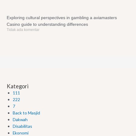
Exploring cultural perspectives in gambling a aviamasters
Casino guide to understanding differences
Tidak ada komentar
Kategori
111
222
7
Back to Masjid
Dakwah
Disabilitas
Ekonomi