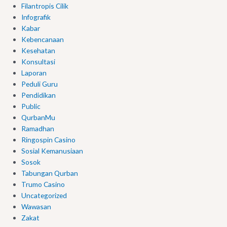
Filantropis Cilik
Infografik
Kabar
Kebencanaan
Kesehatan
Konsultasi
Laporan
Peduli Guru
Pendidikan
Public
QurbanMu
Ramadhan
Ringospin Casino
Sosial Kemanusiaan
Sosok
Tabungan Qurban
Trumo Casino
Uncategorized
Wawasan
Zakat