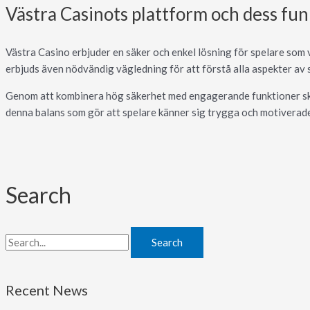
Västra Casinots plattform och dess fu
Västra Casino erbjuder en säker och enkel lösning för spelare som 
erbjuds även nödvändig vägledning för att förstå alla aspekter av
Genom att kombinera hög säkerhet med engagerande funktioner skapa
denna balans som gör att spelare känner sig trygga och motivera
Search
Search
Recent News