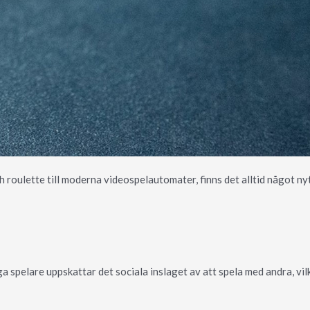
h roulette till moderna videospelautomater, finns det alltid något ny
 spelare uppskattar det sociala inslaget av att spela med andra, vil