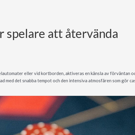
r spelare att återvända
utomater eller vid kortborden, aktiveras en känsla av förväntan och 
nerad med det snabba tempot och den intensiva atmosfären som gör c