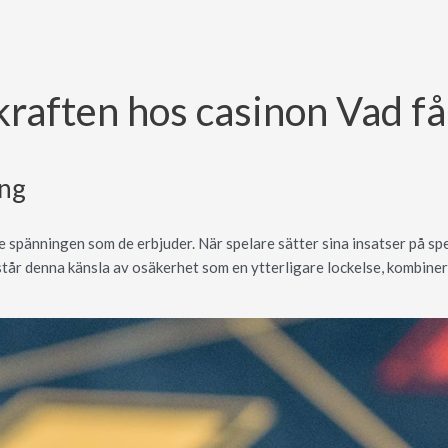
raften hos casinon Vad få
ing
spänningen som de erbjuder. När spelare sätter sina insatser på spela
står denna känsla av osäkerhet som en ytterligare lockelse, kombi