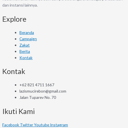
dan instansi lainnya.
Explore
Beranda
Campaign
Zakat
Berita
Kontak
Kontak
+62 821 4711 1667
lazismucirebon@gmail.com
Jalan Tuparev No. 70
Ikuti Kami
Facebook
Twitter
Youtube
Instagram