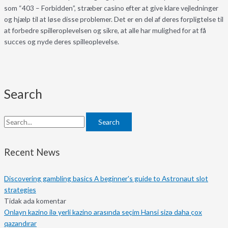
som “403 – Forbidden”, stræber casino efter at give klare vejledninger
og hjælp til at løse disse problemer. Det er en del af deres forpligtelse til
at forbedre spilleroplevelsen og sikre, at alle har mulighed for at få
succes og nyde deres spilleoplevelse.
Search
Search
Recent News
Discovering gambling basics A beginner's guide to Astronaut slot
strategies
Tidak ada komentar
Onlayn kazino ilə yerli kazino arasında seçim Hansi sizə daha çox
qazandırar