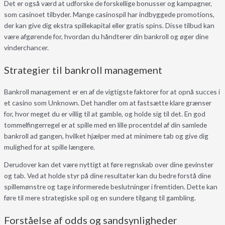
Det er også værd at udforske de forskellige bonusser og kampagner,
som casinoet tilbyder. Mange casinospil har indbyggede promotions,
der kan give dig ekstra spillekapital eller gratis spins. Disse tilbud kan
være afgørende for, hvordan du håndterer din bankroll og øger dine
vinderchancer.
Strategier til bankroll management
Bankroll management er en af de vigtigste faktorer for at opnå succes i
et casino som Unknown. Det handler om at fastsætte klare grænser
for, hvor meget du er villig til at gamble, og holde sig til det. En god
tommelfingerregel er at spille med en lille procentdel af din samlede
bankroll ad gangen, hvilket hjælper med at minimere tab og give dig
mulighed for at spille længere.
Derudover kan det være nyttigt at føre regnskab over dine gevinster
og tab. Ved at holde styr på dine resultater kan du bedre forstå dine
spillemønstre og tage informerede beslutninger i fremtiden. Dette kan
føre til mere strategiske spil og en sundere tilgang til gambling.
Forståelse af odds og sandsynligheder