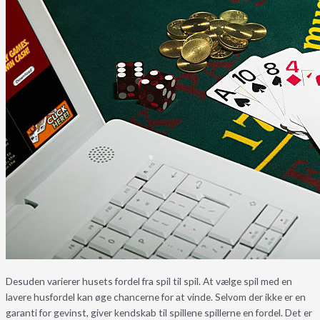
Desuden varierer husets fordel fra spil til spil. At vælge spil med en
lavere husfordel kan øge chancerne for at vinde. Selvom der ikke er en
garanti for gevinst, giver kendskab til spillene spillerne en fordel. Det er