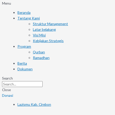
Menu
Beranda
Tentang Kami
Struktur Management
Latar belakang
Visi Misi
Kebijakan Strategis
Program
Qurban
Ramadhan
Berita
Dokumen
Search
Close
Donasi
Lazismu Kab. Cirebon