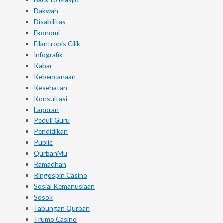
Dakwah
Disabilitas
Ekonomi
Filantropis Cilik
Infografik
Kabar
Kebencanaan
Kesehatan
Konsultasi
Laporan
Peduli Guru
Pendidikan
Public
QurbanMu
Ramadhan
Ringospin Casino
Sosial Kemanusiaan
Sosok
Tabungan Qurban
Trumo Casino