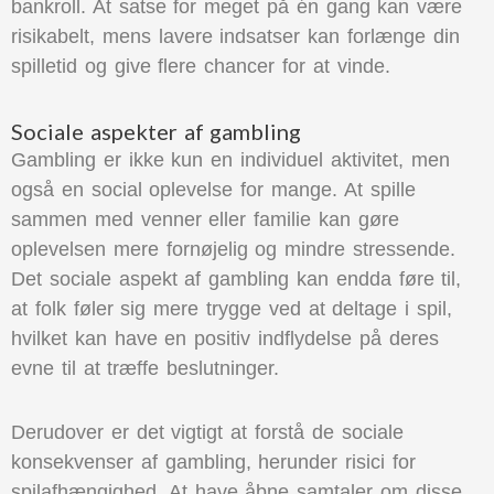
bankroll. At satse for meget på én gang kan være
risikabelt, mens lavere indsatser kan forlænge din
spilletid og give flere chancer for at vinde.
Sociale aspekter af gambling
Gambling er ikke kun en individuel aktivitet, men
også en social oplevelse for mange. At spille
sammen med venner eller familie kan gøre
oplevelsen mere fornøjelig og mindre stressende.
Det sociale aspekt af gambling kan endda føre til,
at folk føler sig mere trygge ved at deltage i spil,
hvilket kan have en positiv indflydelse på deres
evne til at træffe beslutninger.
Derudover er det vigtigt at forstå de sociale
konsekvenser af gambling, herunder risici for
spilafhængighed. At have åbne samtaler om disse