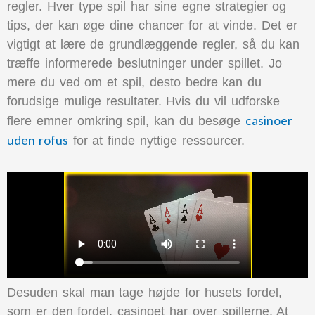
regler. Hver type spil har sine egne strategier og
tips, der kan øge dine chancer for at vinde. Det er
vigtigt at lære de grundlæggende regler, så du kan
træffe informerede beslutninger under spillet. Jo
mere du ved om et spil, desto bedre kan du
forudsige mulige resultater. Hvis du vil udforske
casinoer
flere emner omkring spil, kan du besøge
uden rofus
for at finde nyttige ressourcer.
Desuden skal man tage højde for husets fordel,
som er den fordel, casinoet har over spillerne. At