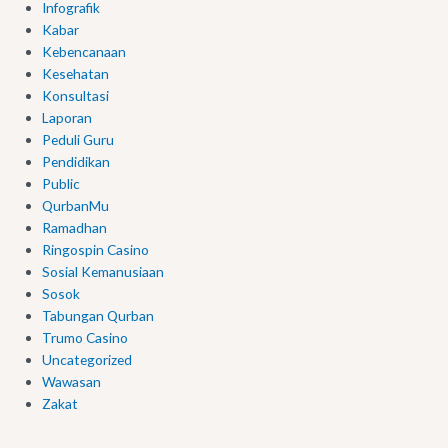
Infografik
Kabar
Kebencanaan
Kesehatan
Konsultasi
Laporan
Peduli Guru
Pendidikan
Public
QurbanMu
Ramadhan
Ringospin Casino
Sosial Kemanusiaan
Sosok
Tabungan Qurban
Trumo Casino
Uncategorized
Wawasan
Zakat