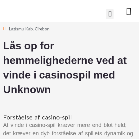
Lewati
Menu
ke
konten
Lazismu Kab. Cirebon
Lås op for
hemmelighederne ved at
vinde i casinospil med
Unknown
Forståelse af casino-spil
At vinde i casino-spil kræver mere end blot held;
det kræver en dyb forståelse af spillets dynamik og