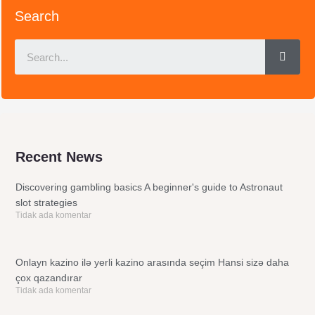
Search
Sear
Recent News
Discovering gambling basics A beginner's guide to Astronaut
slot strategies
Tidak ada komentar
Onlayn kazino ilə yerli kazino arasında seçim Hansi sizə daha
çox qazandırar
Tidak ada komentar