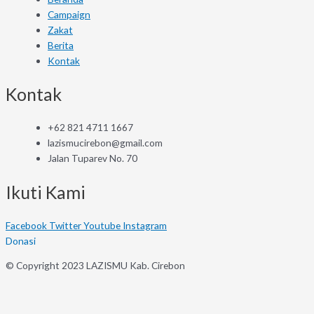
Campaign
Zakat
Berita
Kontak
Kontak
+62 821 4711 1667
lazismucirebon@gmail.com
Jalan Tuparev No. 70
Ikuti Kami
Facebook
Twitter
Youtube
Instagram
Donasi
© Copyright 2023 LAZISMU Kab. Cirebon