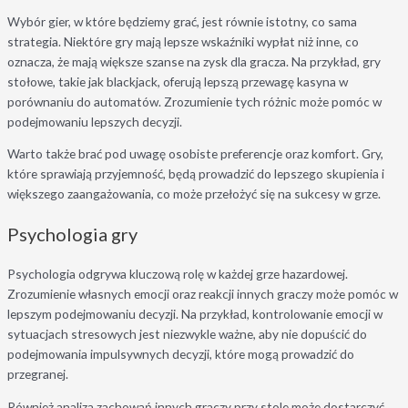
Wybór gier, w które będziemy grać, jest równie istotny, co sama
strategia. Niektóre gry mają lepsze wskaźniki wypłat niż inne, co
oznacza, że mają większe szanse na zysk dla gracza. Na przykład, gry
stołowe, takie jak blackjack, oferują lepszą przewagę kasyna w
porównaniu do automatów. Zrozumienie tych różnic może pomóc w
podejmowaniu lepszych decyzji.
Warto także brać pod uwagę osobiste preferencje oraz komfort. Gry,
które sprawiają przyjemność, będą prowadzić do lepszego skupienia i
większego zaangażowania, co może przełożyć się na sukcesy w grze.
Psychologia gry
Psychologia odgrywa kluczową rolę w każdej grze hazardowej.
Zrozumienie własnych emocji oraz reakcji innych graczy może pomóc w
lepszym podejmowaniu decyzji. Na przykład, kontrolowanie emocji w
sytuacjach stresowych jest niezwykle ważne, aby nie dopuścić do
podejmowania impulsywnych decyzji, które mogą prowadzić do
przegranej.
Również analiza zachowań innych graczy przy stole może dostarczyć