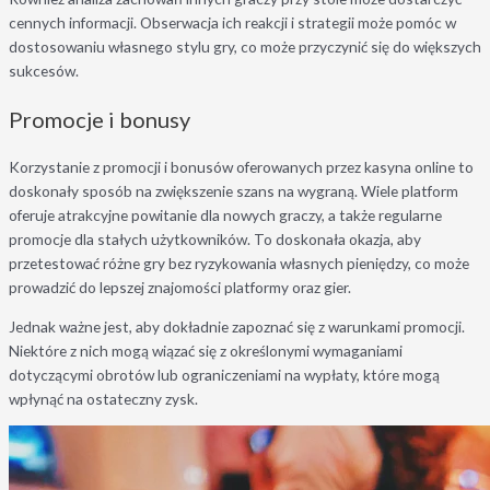
cennych informacji. Obserwacja ich reakcji i strategii może pomóc w
dostosowaniu własnego stylu gry, co może przyczynić się do większych
sukcesów.
Promocje i bonusy
Korzystanie z promocji i bonusów oferowanych przez kasyna online to
doskonały sposób na zwiększenie szans na wygraną. Wiele platform
oferuje atrakcyjne powitanie dla nowych graczy, a także regularne
promocje dla stałych użytkowników. To doskonała okazja, aby
przetestować różne gry bez ryzykowania własnych pieniędzy, co może
prowadzić do lepszej znajomości platformy oraz gier.
Jednak ważne jest, aby dokładnie zapoznać się z warunkami promocji.
Niektóre z nich mogą wiązać się z określonymi wymaganiami
dotyczącymi obrotów lub ograniczeniami na wypłaty, które mogą
wpłynąć na ostateczny zysk.