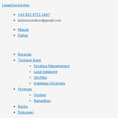
Lewati ke konten
+62 821 4711 1667
lazismucirebon@gmail.com
Masuk
Daftar
Beranda
Tentang Kami
Struktur Management
Latar belakang
Visi Misi
Kebijakan Strategis
Program
Qurban
Ramadhan
Berita
Dokumen