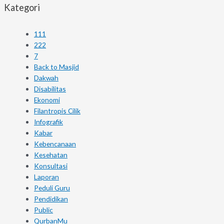
Kategori
111
222
7
Back to Masjid
Dakwah
Disabilitas
Ekonomi
Filantropis Cilik
Infografik
Kabar
Kebencanaan
Kesehatan
Konsultasi
Laporan
Peduli Guru
Pendidikan
Public
QurbanMu