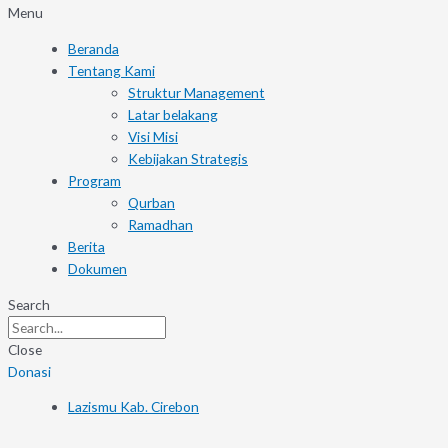
Menu
Beranda
Tentang Kami
Struktur Management
Latar belakang
Visi Misi
Kebijakan Strategis
Program
Qurban
Ramadhan
Berita
Dokumen
Search
Close
Donasi
Lazismu Kab. Cirebon