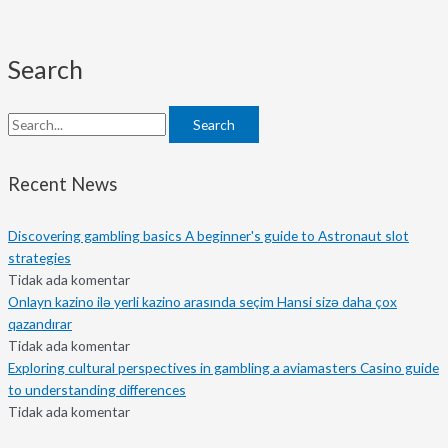
Search
Search
Recent News
Discovering gambling basics A beginner's guide to Astronaut slot
strategies
Tidak ada komentar
Onlayn kazino ilə yerli kazino arasında seçim Hansi sizə daha çox
qazandırar
Tidak ada komentar
Exploring cultural perspectives in gambling a aviamasters Casino guide
to understanding differences
Tidak ada komentar