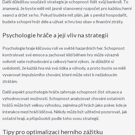
Další důležitou součástí strategie je schopnost řídit svůj bankroll. To
znamená, že byste měli mít jasně stanovený rozpočet pro každou herní
seanci a držet se ho. Pokud budete mít plán, jak s penězi hospodařit,
budete schopni hrát déle a užívat si hru bez obav o finanční ztráty.
Psychologie hráče a její vliv na strategii
Psychologie hraje klíčovou roli ve světě hazardních her. Schopnost
kontrolovat své emoce a zachovat klid během hry může výrazně
ovlivnit vaše rozhodování a celkový herní výkon. Je důležité si
uvědomit, že každá hra má svá rizika a výhody, a proto byste se měli
vyvarovat impulsivního chování, které může vést k nežádoucím
ztrátám.
Další aspekt psychologie hráče zahrnuje schopnost číst situace a
vyhodnocovat možnosti. Schopnost analyzovat chování ostatních
hráčů může být velkou výhodou, zejména při hrách jako poker, kde je
interakce mezi hráči klíčová. Někdy může být užitečné pozorovat, jak
ostatní hrají, a přizpůsobit podle toho svou strategii.
Tipy pro optimalizaci herního zážitku