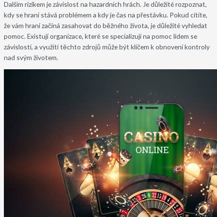
Dalším rizikem je závislost na hazardních hrách. Je důležité rozpoznat,
kdy se hraní stává problémem a kdy je čas na přestávku. Pokud cítíte,
že vám hraní začíná zasahovat do běžného života, je důležité vyhledat
pomoc. Existují organizace, které se specializují na pomoc lidem se
závislostí, a využití těchto zdrojů může být klíčem k obnovení kontroly
nad svým životem.