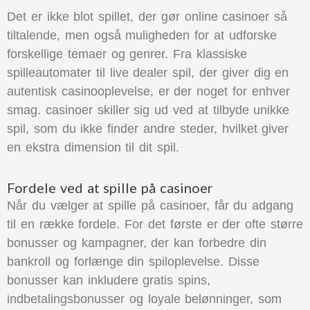
Det er ikke blot spillet, der gør online casinoer så
tiltalende, men også muligheden for at udforske
forskellige temaer og genrer. Fra klassiske
spilleautomater til live dealer spil, der giver dig en
autentisk casinooplevelse, er der noget for enhver
smag. casinoer skiller sig ud ved at tilbyde unikke
spil, som du ikke finder andre steder, hvilket giver
en ekstra dimension til dit spil.
Fordele ved at spille på casinoer
Når du vælger at spille på casinoer, får du adgang
til en række fordele. For det første er der ofte større
bonusser og kampagner, der kan forbedre din
bankroll og forlænge din spiloplevelse. Disse
bonusser kan inkludere gratis spins,
indbetalingsbonusser og loyale belønninger, som