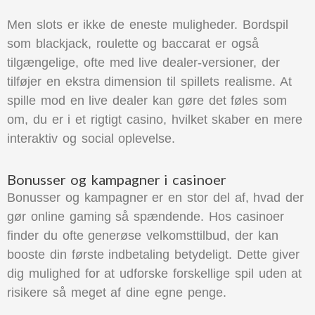
Men slots er ikke de eneste muligheder. Bordspil
som blackjack, roulette og baccarat er også
tilgængelige, ofte med live dealer-versioner, der
tilføjer en ekstra dimension til spillets realisme. At
spille mod en live dealer kan gøre det føles som
om, du er i et rigtigt casino, hvilket skaber en mere
interaktiv og social oplevelse.
Bonusser og kampagner i casinoer
Bonusser og kampagner er en stor del af, hvad der
gør online gaming så spændende. Hos casinoer
finder du ofte generøse velkomsttilbud, der kan
booste din første indbetaling betydeligt. Dette giver
dig mulighed for at udforske forskellige spil uden at
risikere så meget af dine egne penge.