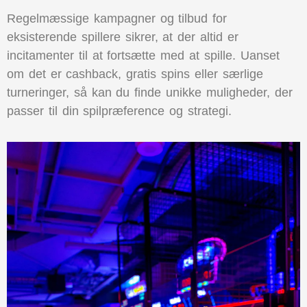
Regelmæssige kampagner og tilbud for
eksisterende spillere sikrer, at der altid er
incitamenter til at fortsætte med at spille. Uanset
om det er cashback, gratis spins eller særlige
turneringer, så kan du finde unikke muligheder, der
passer til din spilpræference og strategi.