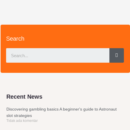
Search
Sear
Recent News
Discovering gambling basics A beginner's guide to Astronaut
slot strategies
Tidak ada komentar