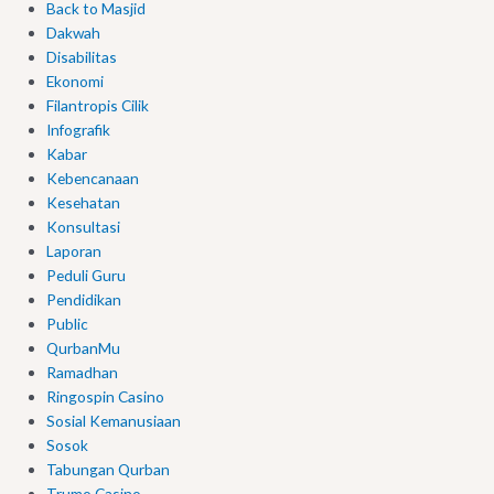
Back to Masjid
Dakwah
Disabilitas
Ekonomi
Filantropis Cilik
Infografik
Kabar
Kebencanaan
Kesehatan
Konsultasi
Laporan
Peduli Guru
Pendidikan
Public
QurbanMu
Ramadhan
Ringospin Casino
Sosial Kemanusiaan
Sosok
Tabungan Qurban
Trumo Casino