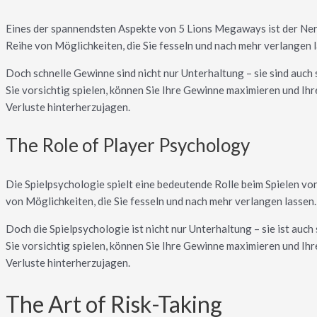
Eines der spannendsten Aspekte von 5 Lions Megaways ist der Nerv
Reihe von Möglichkeiten, die Sie fesseln und nach mehr verlangen l
Doch schnelle Gewinne sind nicht nur Unterhaltung – sie sind auc
Sie vorsichtig spielen, können Sie Ihre Gewinne maximieren und Ihre
Verluste hinterherzujagen.
The Role of Player Psychology
Die Spielpsychologie spielt eine bedeutende Rolle beim Spielen v
von Möglichkeiten, die Sie fesseln und nach mehr verlangen lassen.
Doch die Spielpsychologie ist nicht nur Unterhaltung – sie ist au
Sie vorsichtig spielen, können Sie Ihre Gewinne maximieren und Ihre
Verluste hinterherzujagen.
The Art of Risk-Taking