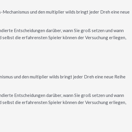
-Mechanismus und den multiplier wilds bringt jeder Dreh eine neue
undierte Entscheidungen darüber, wann Sie groß setzen und wann
nd selbst die erfahrensten Spieler können der Versuchung erliegen,
smus und den multiplier wilds bringt jeder Dreh eine neue Reihe
fundierte Entscheidungen darüber, wann Sie groß setzen und wann
nd selbst die erfahrensten Spieler können der Versuchung erliegen,