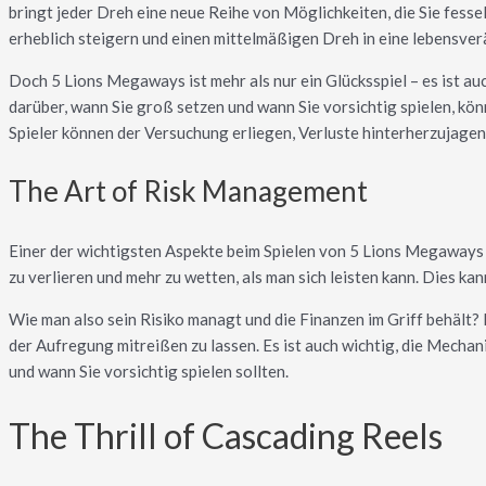
bringt jeder Dreh eine neue Reihe von Möglichkeiten, die Sie fessel
erheblich steigern und einen mittelmäßigen Dreh in eine lebensv
Doch 5 Lions Megaways ist mehr als nur ein Glücksspiel – es ist a
darüber, wann Sie groß setzen und wann Sie vorsichtig spielen, könn
Spieler können der Versuchung erliegen, Verluste hinterherzujagen
The Art of Risk Management
Einer der wichtigsten Aspekte beim Spielen von 5 Lions Megaways 
zu verlieren und mehr zu wetten, als man sich leisten kann. Dies kan
Wie man also sein Risiko managt und die Finanzen im Griff behält? D
der Aufregung mitreißen zu lassen. Es ist auch wichtig, die Mechan
und wann Sie vorsichtig spielen sollten.
The Thrill of Cascading Reels