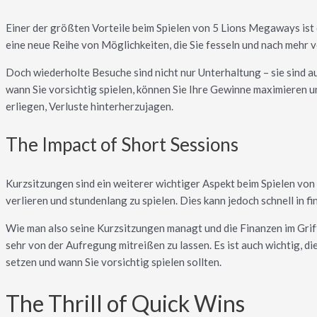
Einer der größten Vorteile beim Spielen von 5 Lions Megaways ist 
eine neue Reihe von Möglichkeiten, die Sie fesseln und nach mehr v
Doch wiederholte Besuche sind nicht nur Unterhaltung – sie sind 
wann Sie vorsichtig spielen, können Sie Ihre Gewinne maximieren und
erliegen, Verluste hinterherzujagen.
The Impact of Short Sessions
Kurzsitzungen sind ein weiterer wichtiger Aspekt beim Spielen von
verlieren und stundenlang zu spielen. Dies kann jedoch schnell in fi
Wie man also seine Kurzsitzungen managt und die Finanzen im Griff 
sehr von der Aufregung mitreißen zu lassen. Es ist auch wichtig, d
setzen und wann Sie vorsichtig spielen sollten.
The Thrill of Quick Wins