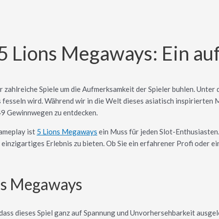
5 Lions Megaways: Ein auf
er zahlreiche Spiele um die Aufmerksamkeit der Spieler buhlen. Unter 
es fesseln wird. Während wir in die Welt dieses asiatisch inspirierte
.649 Gewinnwegen zu entdecken.
ameplay ist
5 Lions Megaways
ein Muss für jeden Slot-Enthusiasten.
n einzigartiges Erlebnis zu bieten. Ob Sie ein erfahrener Profi oder e
ons Megaways
dass dieses Spiel ganz auf Spannung und Unvorhersehbarkeit ausgel