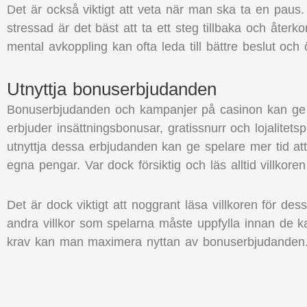
Det är också viktigt att veta när man ska ta en paus.
stressad är det bäst att ta ett steg tillbaka och åte
mental avkoppling kan ofta leda till bättre beslut och
Utnyttja bonuserbjudanden
Bonuserbjudanden och kampanjer på casinon kan ge s
erbjuder insättningsbonusar, gratissnurr och lojalite
utnyttja dessa erbjudanden kan ge spelare mer tid att 
egna pengar. Var dock försiktig och läs alltid villkore
Det är dock viktigt att noggrant läsa villkoren för de
andra villkor som spelarna måste uppfylla innan de ka
krav kan man maximera nyttan av bonuserbjudanden