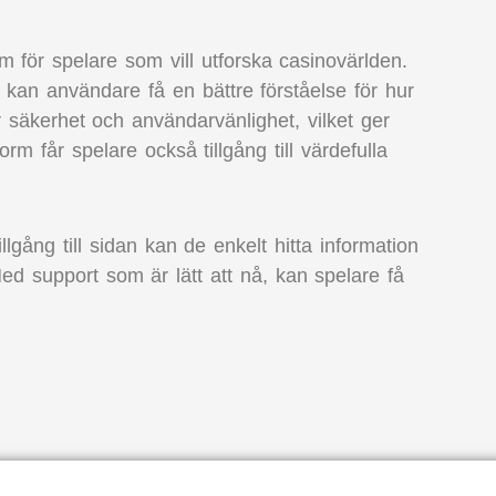
 för spelare som vill utforska casinovärlden.
kan användare få en bättre förståelse för hur
 säkerhet och användarvänlighet, vilket ger
rm får spelare också tillgång till värdefulla
gång till sidan kan de enkelt hitta information
Med support som är lätt att nå, kan spelare få