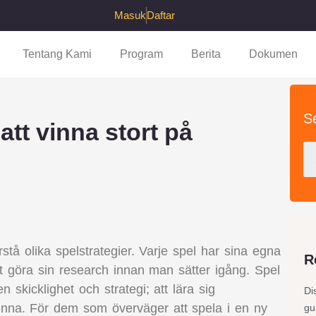
Masuk
Daftar
Tentang Kami
Program
Berita
Dokumen
S
tt vinna stort på
stå olika spelstrategier. Varje spel har sina egna
R
att göra sin research innan man sätter igång. Spel
 skicklighet och strategi; att lära sig
Di
inna. För dem som överväger att spela i en ny
gu