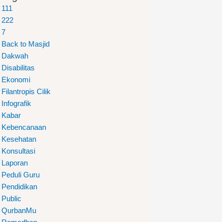
111
222
7
Back to Masjid
Dakwah
Disabilitas
Ekonomi
Filantropis Cilik
Infografik
Kabar
Kebencanaan
Kesehatan
Konsultasi
Laporan
Peduli Guru
Pendidikan
Public
QurbanMu