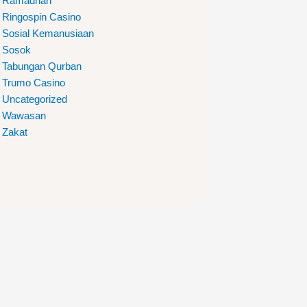
Ramadhan
Ringospin Casino
Sosial Kemanusiaan
Sosok
Tabungan Qurban
Trumo Casino
Uncategorized
Wawasan
Zakat