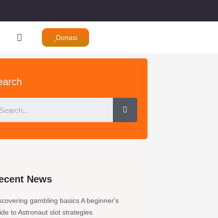
Search
Donasi
earch
Search
ecent News
scovering gambling basics A beginner's
ide to Astronaut slot strategies