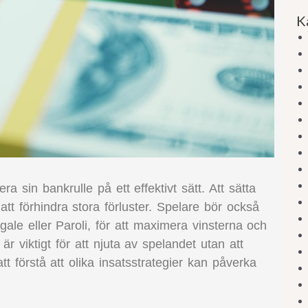
K
a sin bankrulle på ett effektivt sätt. Att sätta
att förhindra stora förluster. Spelare bör också
ale eller Paroli, för att maximera vinsterna och
är viktigt för att njuta av spelandet utan att
tt förstå att olika insatsstrategier kan påverka