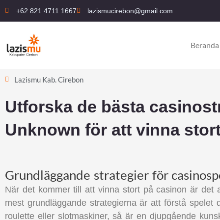
Lewati
+62 821 4711 1667
lazismucirebon@gmail.com
ke
konten
Beranda
Lazismu Kab. Cirebon
Utforska de bästa casinos
Unknown för att vinna stor
Grundläggande strategier för casinosp
När det kommer till att vinna stort på casinon är det 
mest grundläggande strategierna är att förstå spelet
roulette eller slotmaskiner, så är en djupgående kuns