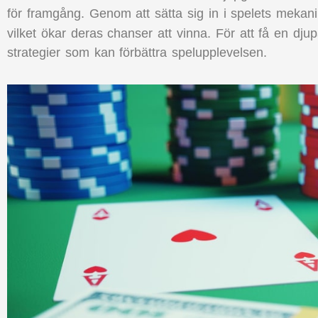
för framgång. Genom att sätta sig in i spelets mekani
vilket ökar deras chanser att vinna. För att få en dj
strategier som kan förbättra spelupplevelsen.