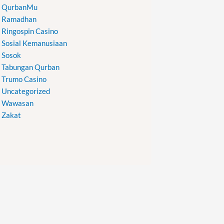
QurbanMu
Ramadhan
Ringospin Casino
Sosial Kemanusiaan
Sosok
Tabungan Qurban
Trumo Casino
Uncategorized
Wawasan
Zakat