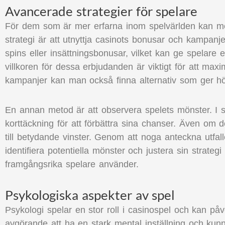
Avancerade strategier för spelare
För dem som är mer erfarna inom spelvärlden kan me
strategi är att utnyttja casinots bonusar och kampanj
spins eller insättningsbonusar, vilket kan ge spelare e
villkoren för dessa erbjudanden är viktigt för att ma
kampanjer kan man också finna alternativ som ger hö
En annan metod är att observera spelets mönster. I 
korttäckning för att förbättra sina chanser. Även om d
till betydande vinster. Genom att noga anteckna utfal
identifiera potentiella mönster och justera sin strateg
framgångsrika spelare använder.
Psykologiska aspekter av spel
Psykologi spelar en stor roll i casinospel och kan på
avgörande att ha en stark mental inställning och kunn