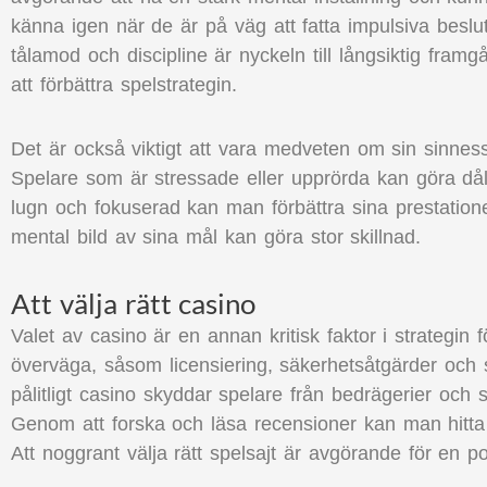
känna igen när de är på väg att fatta impulsiva beslut, 
tålamod och discipline är nyckeln till långsiktig framgå
att förbättra spelstrategin.
Det är också viktigt att vara medveten om sin sinne
Spelare som är stressade eller upprörda kan göra då
lugn och fokuserad kan man förbättra sina prestationer
mental bild av sina mål kan göra stor skillnad.
Att välja rätt casino
Valet av casino är en annan kritisk faktor i strategin f
överväga, såsom licensiering, säkerhetsåtgärder och s
pålitligt casino skyddar spelare från bedrägerier och s
Genom att forska och läsa recensioner kan man hitta
Att noggrant välja rätt spelsajt är avgörande för en po