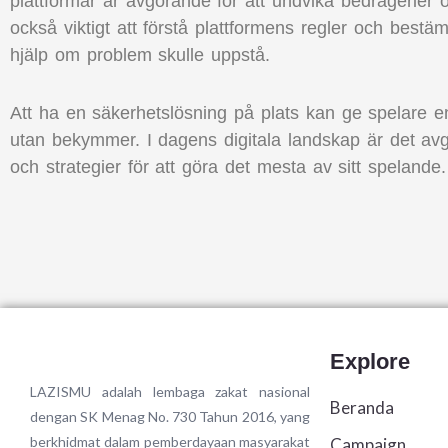
plattformar är avgörande för att undvika bedrägerier 
också viktigt att förstå plattformens regler och bes
hjälp om problem skulle uppstå.
Att ha en säkerhetslösning på plats kan ge spelare en
utan bekymmer. I dagens digitala landskap är det a
och strategier för att göra det mesta av sitt spelande.
Explore
LAZISMU adalah lembaga zakat nasional
Beranda
dengan SK Menag No. 730 Tahun 2016, yang
berkhidmat dalam pemberdayaan masyarakat
Campaign