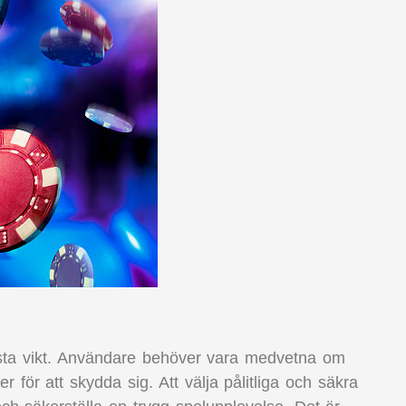
rsta vikt. Användare behöver vara medvetna om
 för att skydda sig. Att välja pålitliga och säkra