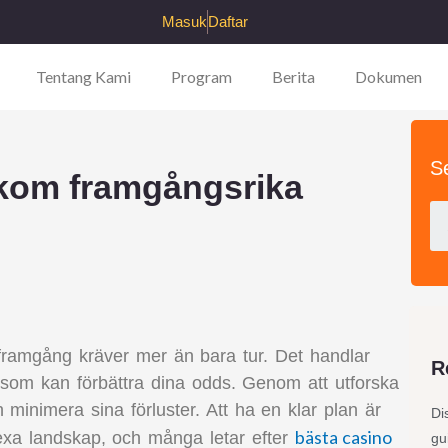
Masuk
Daftar
Tentang Kami
Program
Berita
Dokumen
S
akom framgångsrika
framgång kräver mer än bara tur. Det handlar
R
r som kan förbättra dina odds. Genom att utforska
 minimera sina förluster. Att ha en klar plan är
Di
bästa casino
xa landskap, och många letar efter
gu