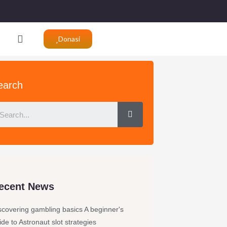
Search
Donasi
earch
Search
ecent News
scovering gambling basics A beginner's
ide to Astronaut slot strategies