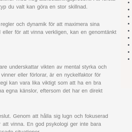
typ du valt kan göra en stor skillnad.
ts regler och dynamik för att maximera sina
l eller för att vinna verkligen, kan en genomtänkt
lare underskattar vikten av mental styrka och
inner eller förlorar, är en nyckelfaktor för
tegi kan vara lika viktigt som att ha en bra
a egna känslor, eftersom det har en direkt
 beslut. Genom att hålla sig lugn och fokuserad
r att vinna. En god psykologi ger inte bara
sade situationer.