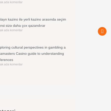
dak ada komentar
layn kazino ilə yerli kazino arasında seçim
nsi sizə daha çox qazandırar
dak ada komentar
ploring cultural perspectives in gambling a
iamasters Casino guide to understanding
fferences
dak ada komentar