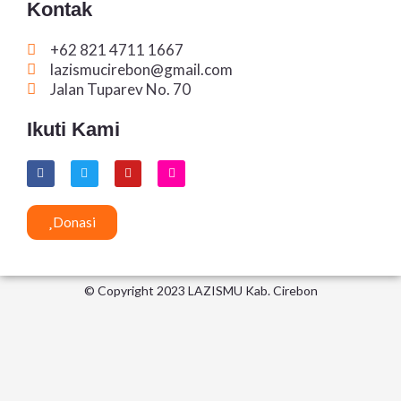
Kontak
+62 821 4711 1667
lazismucirebon@gmail.com
Jalan Tuparev No. 70
Ikuti Kami
F
T
Y
I
a
w
o
n
c
i
u
s
e
t
t
t
b
t
u
a
Donasi
o
e
b
g
o
r
e
r
k
a
m
© Copyright 2023 LAZISMU Kab. Cirebon