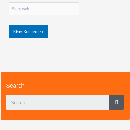
Situs
web
Search
Sear