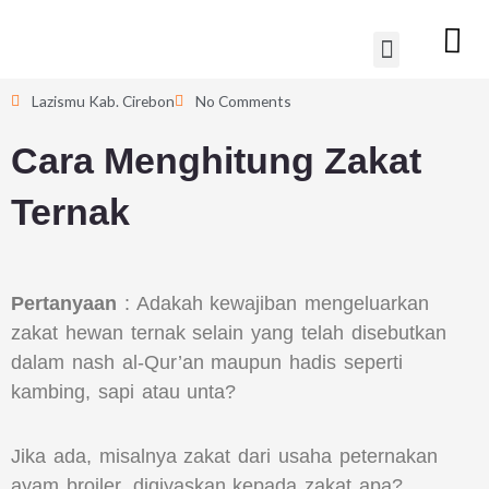
Lewati
Menu
ke
konten
Lazismu Kab. Cirebon
No Comments
Cara Menghitung Zakat
Ternak
Pertanyaan
: Adakah kewajiban mengeluarkan
zakat hewan ternak selain yang telah disebutkan
dalam nash al-Qur’an maupun hadis seperti
kambing, sapi atau unta?
Jika ada, misalnya zakat dari usaha peternakan
ayam broiler, diqiyaskan kepada zakat apa?