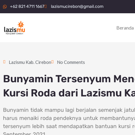
Lewati
+62 821 4711 1667
lazismucirebon@gmail.com
ke
konten
Beranda
Lazismu Kab. Cirebon
No Comments
Bunyamin Tersenyum Men
Kursi Roda dari Lazismu K
Bunyamin tidak mampu lagi berjalan semenjak jatuh
harus menaiki roda pendeknya untuk membantunya b
tersenyum lebih saat mendapatkan bantuan kursi r
September 2021.