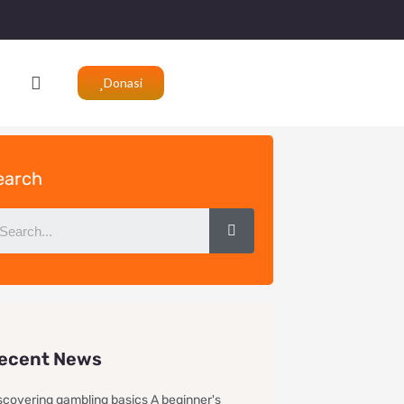
Search
Donasi
earch
Search
ecent News
scovering gambling basics A beginner's