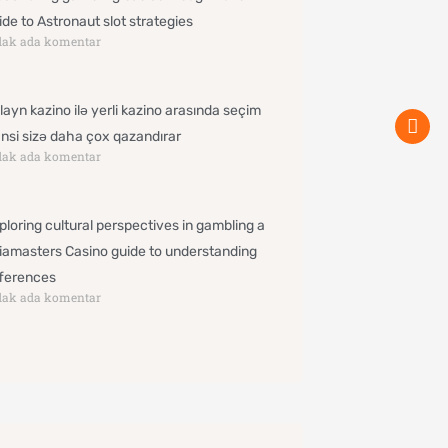
ide to Astronaut slot strategies
dak ada komentar
layn kazino ilə yerli kazino arasında seçim
nsi sizə daha çox qazandırar
dak ada komentar
ploring cultural perspectives in gambling a
iamasters Casino guide to understanding
fferences
dak ada komentar