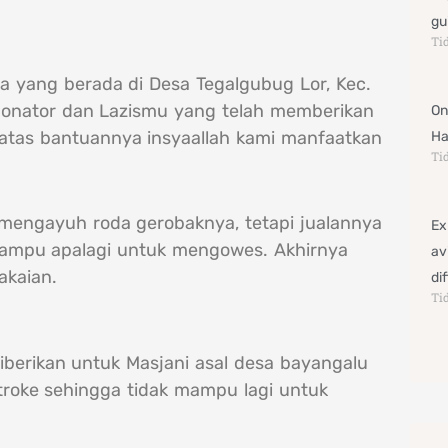
gu
Ti
 yang berada di Desa Tegalgubug Lor, Kec.
 donator dan Lazismu yang telah memberikan
On
tas bantuannya insyaallah kami manfaatkan
Ha
Ti
engayuh roda gerobaknya, tetapi jualannya
Ex
 mampu apalagi untuk mengowes. Akhirnya
av
akaian.
di
Ti
iberikan untuk Masjani asal desa bayangalu
 stroke sehingga tidak mampu lagi untuk