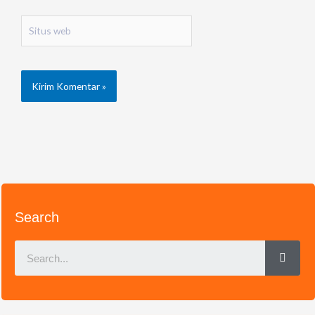
Situs
web
Search
Sear