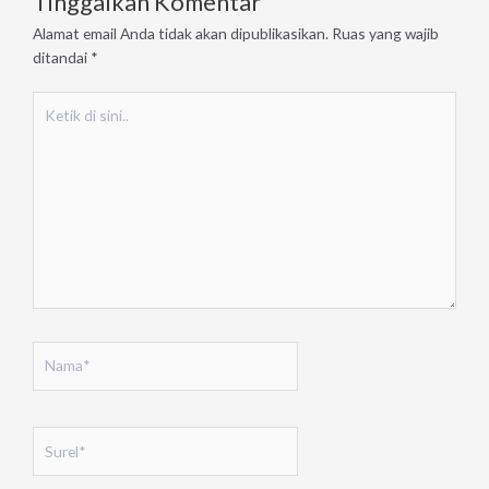
Tinggalkan Komentar
Alamat email Anda tidak akan dipublikasikan.
Ruas yang wajib
ditandai
*
Ketik
di
sini..
Nama*
Surel*