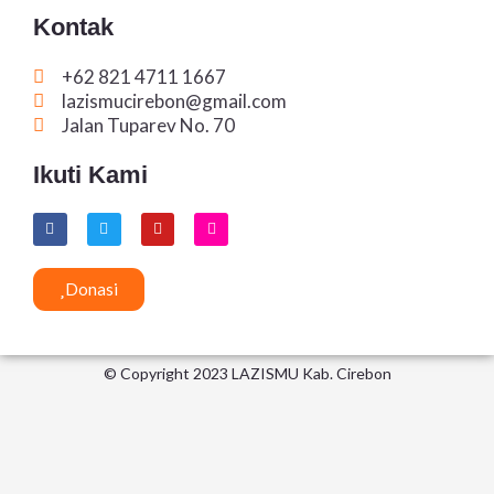
Kontak
+62 821 4711 1667
lazismucirebon@gmail.com
Jalan Tuparev No. 70
Ikuti Kami
F
T
Y
I
a
w
o
n
c
i
u
s
e
t
t
t
b
t
u
a
Donasi
o
e
b
g
o
r
e
r
k
a
m
© Copyright 2023 LAZISMU Kab. Cirebon