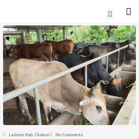
Lewati
Menu
ke
konten
Lazismu Kab. Cirebon
No Comments