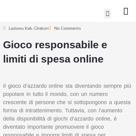
Lewati
Menu
ke
konten
Lazismu Kab. Cirebon
No Comments
Gioco responsabile e
limiti di spesa online
Il gioco d’azzardo online sta diventando sempre più
popolare in tutto il mondo, con un numero
crescente di persone che si sottopongono a questa
forma di intrattenimento. Tuttavia, con l’aumento
della disponibilità di giochi d’azzardo online, è
diventato importante promuovere il gioco
responsabile e imporre limiti di spesa per