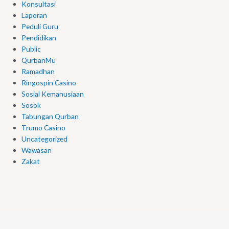
Konsultasi
Laporan
Peduli Guru
Pendidikan
Public
QurbanMu
Ramadhan
Ringospin Casino
Sosial Kemanusiaan
Sosok
Tabungan Qurban
Trumo Casino
Uncategorized
Wawasan
Zakat