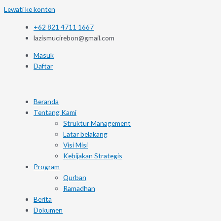
Lewati ke konten
+62 821 4711 1667
lazismucirebon@gmail.com
Masuk
Daftar
Beranda
Tentang Kami
Struktur Management
Latar belakang
Visi Misi
Kebijakan Strategis
Program
Qurban
Ramadhan
Berita
Dokumen