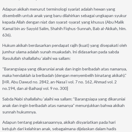
Adapun akikah menurut terminologi syariat adalah hewan yang
disembelih untuk anak yang baru dilahirkan sebagai ungkapan syukur
kepada Allah dengan niat dan syarat-syarat yang khusus (Abu Malik
Kamal bin as-Sayyid Salim, Shahih Fiqhus-Sunnah, Bab al-Akikah, hlm.
636).
Hukum akikah berdasarkan pendapat rajih (kuat) yang disepakati oleh
jumhur ulama adalah sunah muakadah. Ini didasarkan pada sabda
Rasulullah shallallahu ‘alaihi wa sallam:
“Barangsiapa yang dikaruniai anak dan ingin beribadah atas namanya,
maka hendaklah ia beribadah (dengan menyembelih binatang akikah).”
[HR. Abu Dawud no. 2842, an-Nasa’i vol. 7 no. 162, Ahmad vol. 2
no.194, dan al-Baihaqi vol. 9 no. 300]
Sabda Nabi shallallahu ‘alaihi wa sallam: “Barangsiapa yang dikaruniai
anak dan ingin beribadah atas namanya” menunjukkan bahwa akikah
sunnah hukumnya.
Adapun tentang pelaksanaannya, akikah disyariatkan pada hari
ketujuh dari kelahiran anak, sebagaimana dijelaskan dalam hadis