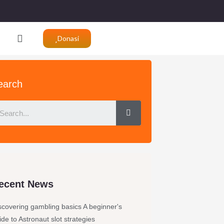
Search
Donasi
earch
Search
ecent News
scovering gambling basics A beginner's
ide to Astronaut slot strategies