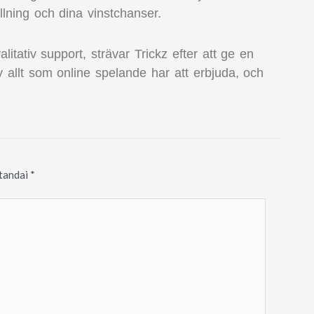
ning och dina vinstchanser.
tativ support, strävar Trickz efter att ge en
av allt som online spelande har att erbjuda, och
itandai
*