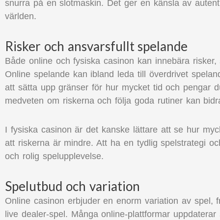
snurra på en slotmaskin. Det ger en känsla av autenti
världen.
Risker och ansvarsfullt spelande
Både online och fysiska casinon kan innebära risker, s
Online spelande kan ibland leda till överdrivet spelande
att sätta upp gränser för hur mycket tid och pengar d
medveten om riskerna och följa goda rutiner kan bidra
I fysiska casinon är det kanske lättare att se hur myc
att riskerna är mindre. Att ha en tydlig spelstrategi o
och rolig spelupplevelse.
Spelutbud och variation
Online casinon erbjuder en enorm variation av spel, f
live dealer-spel. Många online-plattformar uppdaterar s