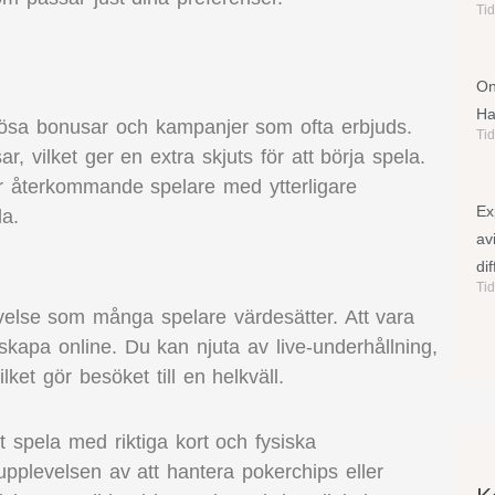
Ti
On
Ha
rösa bonusar och kampanjer som ofta erbjuds.
Ti
, vilket ger en extra skjuts för att börja spela.
ar återkommande spelare med ytterligare
Ex
la.
av
di
Ti
velse som många spelare värdesätter. Att vara
rskapa online. Du kan njuta av live-underhållning,
et gör besöket till en helkväll.
 spela med riktiga kort och fysiska
pplevelsen av att hantera pokerchips eller