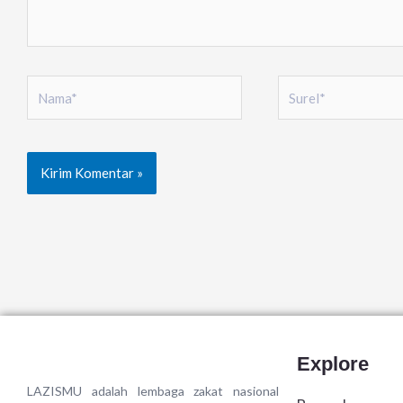
Nama*
Surel*
Explore
LAZISMU adalah lembaga zakat nasional