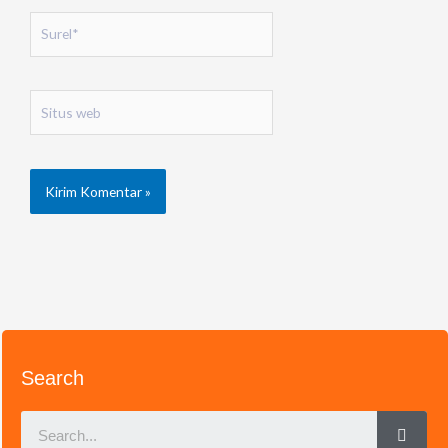
Surel*
Situs
web
Search
Sear