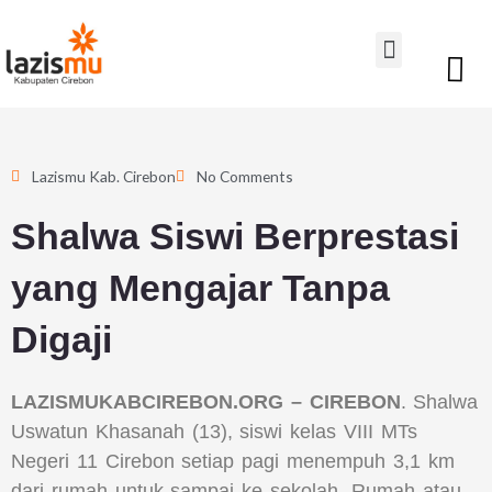
Lewati
Menu
ke
konten
Lazismu Kab. Cirebon
No Comments
Shalwa Siswi Berprestasi
yang Mengajar Tanpa
Digaji
LAZISMUKABCIREBON.ORG – CIREBON
. Shalwa
Uswatun Khasanah (13), siswi kelas VIII MTs
Negeri 11 Cirebon setiap pagi menempuh 3,1 km
dari rumah untuk sampai ke sekolah. Rumah atau