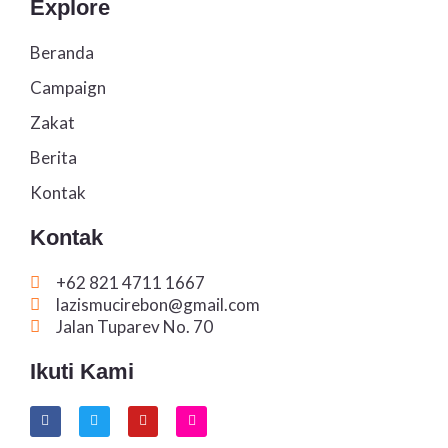
Explore
Beranda
Campaign
Zakat
Berita
Kontak
Kontak
+62 821 4711 1667
lazismucirebon@gmail.com
Jalan Tuparev No. 70
Ikuti Kami
F
T
Y
I
a
w
o
n
c
i
u
s