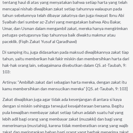
tentang haul di atas yang menyatakan bahwa setiap harta yang telah
mencapai nishab diwajibkan zakat setiap tahunnya walaupun pada
tahun sebelumnya telah dibayar zakatnya dan juga riwayat Ibnu Abi
Syaibah dari sumber az-Zuhri yang mengatakan bahwa Abu Bakar,
Umar, dan Usman dalam mengambil zakat, mereka hanya mengirimkan
petugas-petugasnya tiap tahunnya baik diwaktu makmur atau
paceklik. (Fiqih Zakat Yusuf al Qaradhawi)
Di samping itu, juga didasarkan pada maksud diwajibkannya zakat tiap
tahun, yaitu memberikan hak fakir miskin dan membersihkan harta dari
hak-hak orang lain, sebagaimana disebutkan dalam QS. at-Taubah, 9:
103:
Artinya: “Ambillah zakat dari sebagian harta mereka, dengan zakat itu
kamu membersihkan dan mensucikan mereka” [QS. at-Taubah, 9: 103]
Zakat diwajibkan juga agar tidak ada kesenjangan di antara si kaya
dengan si miskin sehingga terwujud kesejahteraan bersama. Begitu
pula kewajiban membayar zakat setiap tahun adalah suatu hal yang
lebih adil bagi orang yang membayar zakat (muzakki) dan bagi yang
menerimanya (mustahiq), karena tidak memberatkan orang yang wajib
zakat dan meringankan beban bagi orang yang berhak menerima zakat.