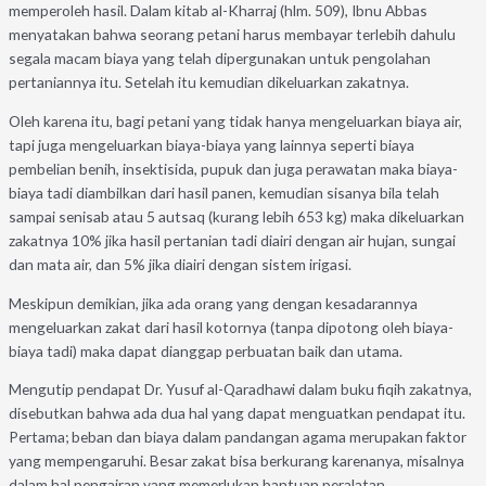
memperoleh hasil. Dalam kitab al-Kharraj (hlm. 509), Ibnu Abbas
menyatakan bahwa seorang petani harus membayar terlebih dahulu
segala macam biaya yang telah dipergunakan untuk pengolahan
pertaniannya itu. Setelah itu kemudian dikeluarkan zakatnya.
Oleh karena itu, bagi petani yang tidak hanya mengeluarkan biaya air,
tapi juga mengeluarkan biaya-biaya yang lainnya seperti biaya
pembelian benih, insektisida, pupuk dan juga perawatan maka biaya-
biaya tadi diambilkan dari hasil panen, kemudian sisanya bila telah
sampai senisab atau 5 autsaq (kurang lebih 653 kg) maka dikeluarkan
zakatnya 10% jika hasil pertanian tadi diairi dengan air hujan, sungai
dan mata air, dan 5% jika diairi dengan sistem irigasi.
Meskipun demikian, jika ada orang yang dengan kesadarannya
mengeluarkan zakat dari hasil kotornya (tanpa dipotong oleh biaya-
biaya tadi) maka dapat dianggap perbuatan baik dan utama.
Mengutip pendapat Dr. Yusuf al-Qaradhawi dalam buku fiqih zakatnya,
disebutkan bahwa ada dua hal yang dapat menguatkan pendapat itu.
Pertama; beban dan biaya dalam pandangan agama merupakan faktor
yang mempengaruhi. Besar zakat bisa berkurang karenanya, misalnya
dalam hal pengairan yang memerlukan bantuan peralatan