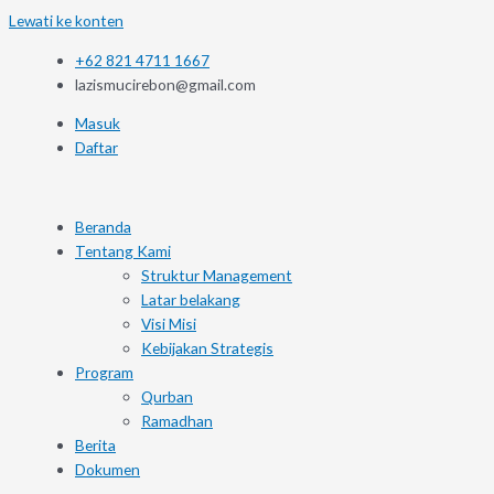
Lewati ke konten
+62 821 4711 1667
lazismucirebon@gmail.com
Masuk
Daftar
Beranda
Tentang Kami
Struktur Management
Latar belakang
Visi Misi
Kebijakan Strategis
Program
Qurban
Ramadhan
Berita
Dokumen