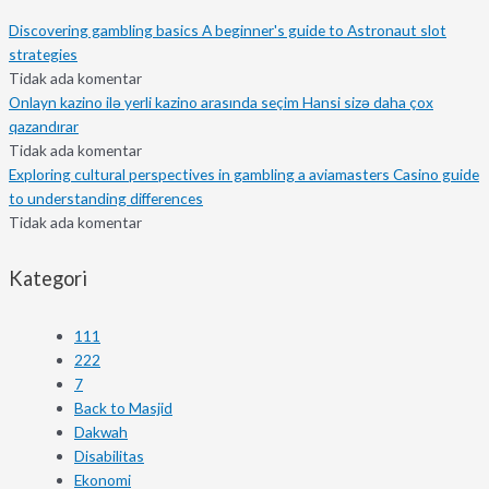
Discovering gambling basics A beginner's guide to Astronaut slot
strategies
Tidak ada komentar
Onlayn kazino ilə yerli kazino arasında seçim Hansi sizə daha çox
qazandırar
Tidak ada komentar
Exploring cultural perspectives in gambling a aviamasters Casino guide
to understanding differences
Tidak ada komentar
Kategori
111
222
7
Back to Masjid
Dakwah
Disabilitas
Ekonomi