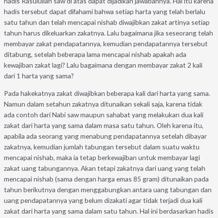
hadis Rasulullah saw di atas dapat dijadikan jawabannya. Hal itu karena
hadis tersebut dapat difahami bahwa setiap harta yang telah berlalu
satu tahun dan telah mencapai nishab diwajibkan zakat artinya setiap
tahun harus dikeluarkan zakatnya. Lalu bagaimana jika seseorang telah
membayar zakat pendapatannya, kemudian pendapatannya tersebut
ditabung, setelah beberapa lama mencapai nishab apakah ada
kewajiban zakat lagi? Lalu bagaimana dengan membayar zakat 2 kali
dari 1 harta yang sama?
Pada hakekatnya zakat diwajibkan beberapa kali dari harta yang sama.
Namun dalam setahun zakatnya ditunaikan sekali saja, karena tidak
ada contoh dari Nabi saw maupun sahabat yang melakukan dua kali
zakat dari harta yang sama dalam masa satu tahun. Oleh karena itu,
apabila ada seorang yang menabung pendapatannya setelah dibayar
zakatnya, kemudian jumlah tabungan tersebut dalam suatu waktu
mencapai nishab, maka ia tetap berkewajiban untuk membayar lagi
zakat uang tabungannya. Akan tetapi zakatnya dari uang yang telah
mencapai nishab (sama dengan harga emas 85 gram) ditunaikan pada
tahun berikutnya dengan menggabungkan antara uang tabungan dan
uang pendapatannya yang belum dizakati agar tidak terjadi dua kali
zakat dari harta yang sama dalam satu tahun. Hal ini berdasarkan hadis