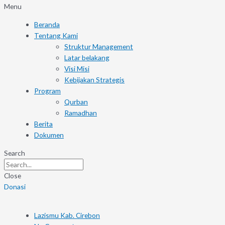
Menu
Beranda
Tentang Kami
Struktur Management
Latar belakang
Visi Misi
Kebijakan Strategis
Program
Qurban
Ramadhan
Berita
Dokumen
Search
Close
Donasi
Lazismu Kab. Cirebon