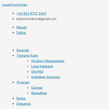
Lewati ke konten
+62 821 4711 1667
lazismucirebon@gmail.com
Masuk
Daftar
Beranda
Tentang Kami
Struktur Management
Latar belakang
Visi Misi
Kebijakan Strategis
Program
Qurban
Ramadhan
Berita
Dokumen