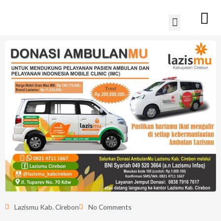
Lewati
Menu
ke
konten
Lazismu Kab. Cirebon
No Comments