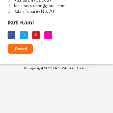
+62 821 4711 1667
lazismucirebon@gmail.com
Jalan Tuparev No. 70
Ikuti Kami
F
T
Y
I
a
w
o
n
c
i
u
s
e
t
t
t
b
t
u
a
Donasi
o
e
b
g
o
r
e
r
k
a
m
© Copyright 2023 LAZISMU Kab. Cirebon