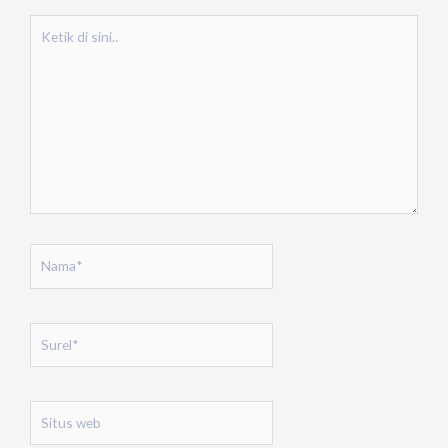
Ketik
di
sini..
Nama*
Surel*
Situs
web