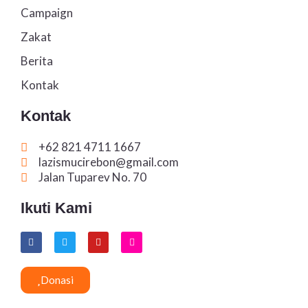
Campaign
Zakat
Berita
Kontak
Kontak
+62 821 4711 1667
lazismucirebon@gmail.com
Jalan Tuparev No. 70
Ikuti Kami
F
T
Y
I
a
w
o
n
c
i
u
s
e
t
t
t
b
t
u
a
Donasi
o
e
b
g
o
r
e
r
k
a