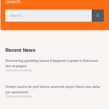
Search
Sear
Recent News
Discovering gambling basics A beginner's guide to Astronaut
slot strategies
Tidak ada komentar
Onlayn kazino ilə yerli kazino arasında seçim Hansi sizə daha
çox qazandırar
Tidak ada komentar