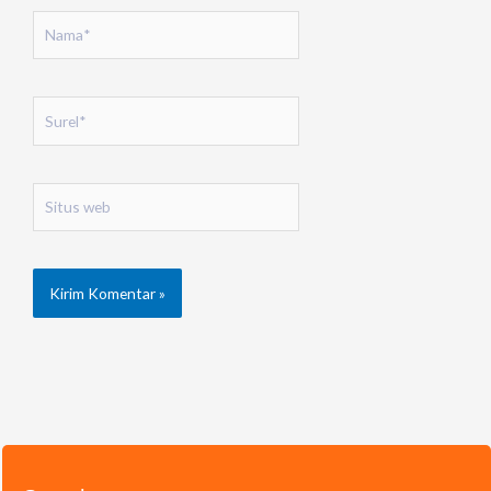
Nama*
Surel*
Situs
web