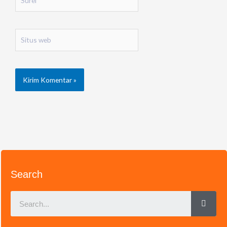
Situs
web
Search
Sear