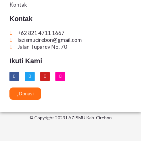
Kontak
Kontak
+62 821 4711 1667
lazismucirebon@gmail.com
Jalan Tuparev No. 70
Ikuti Kami
F
T
Y
I
a
w
o
n
c
i
u
s
e
t
t
t
b
t
u
a
Donasi
o
e
b
g
o
r
e
r
k
a
m
© Copyright 2023 LAZISMU Kab. Cirebon