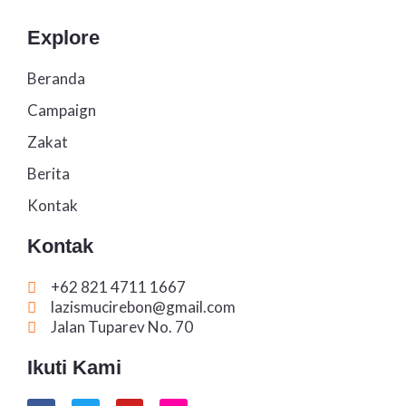
Explore
Beranda
Campaign
Zakat
Berita
Kontak
Kontak
+62 821 4711 1667
lazismucirebon@gmail.com
Jalan Tuparev No. 70
Ikuti Kami
F
T
Y
I