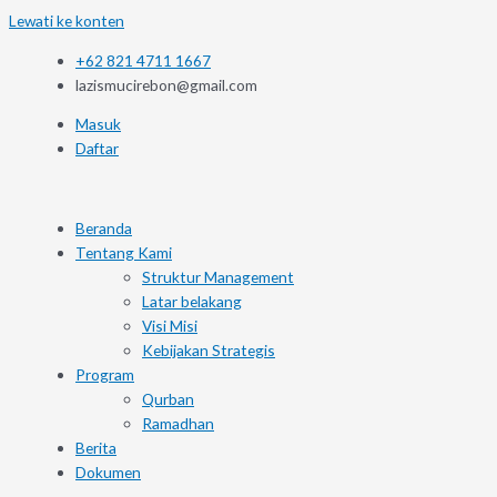
Lewati ke konten
+62 821 4711 1667
lazismucirebon@gmail.com
Masuk
Daftar
Beranda
Tentang Kami
Struktur Management
Latar belakang
Visi Misi
Kebijakan Strategis
Program
Qurban
Ramadhan
Berita
Dokumen