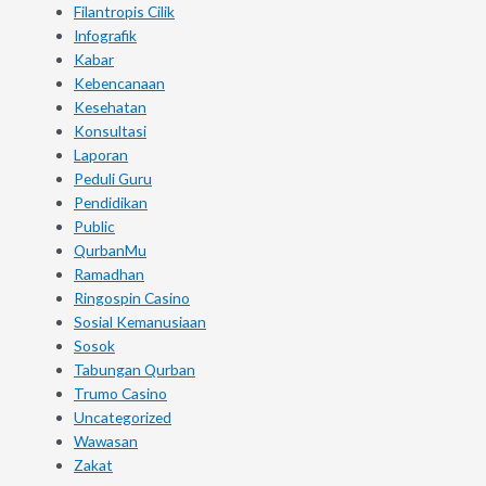
Filantropis Cilik
Infografik
Kabar
Kebencanaan
Kesehatan
Konsultasi
Laporan
Peduli Guru
Pendidikan
Public
QurbanMu
Ramadhan
Ringospin Casino
Sosial Kemanusiaan
Sosok
Tabungan Qurban
Trumo Casino
Uncategorized
Wawasan
Zakat