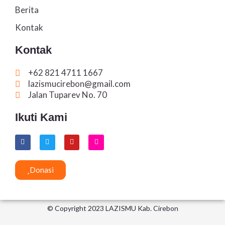
Berita
Kontak
Kontak
+62 821 4711 1667
lazismucirebon@gmail.com
Jalan Tuparev No. 70
Ikuti Kami
F
T
Y
I
a
w
o
n
c
i
u
s
e
t
t
t
b
t
u
a
Donasi
o
e
b
g
o
r
e
r
k
a
m
© Copyright 2023 LAZISMU Kab. Cirebon