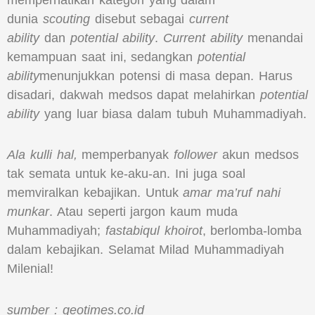
dunia
scouting
disebut sebagai
current
ability
dan
potential ability
.
Current ability
menandai
kemampuan saat ini, sedangkan
potential
ability
menunjukkan potensi di masa depan. Harus
disadari, dakwah medsos dapat melahirkan
potential
ability
yang luar biasa dalam tubuh Muhammadiyah.
Ala kulli hal,
memperbanyak
follower
akun medsos
tak semata untuk ke-aku-an. Ini juga soal
memviralkan kebajikan. Untuk
amar ma’ruf nahi
munkar
. Atau seperti jargon kaum muda
Muhammadiyah;
fastabiqul khoirot
, berlomba-lomba
dalam kebajikan. Selamat Milad Muhammadiyah
Milenial!
sumber : geotimes.co.id