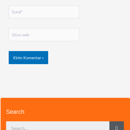
Surel*
Situs
web
Search
Sear