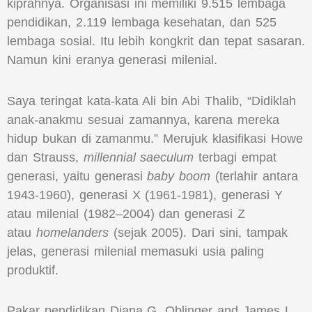
kiprahnya. Organisasi ini memiliki 9.515 lembaga
pendidikan, 2.119 lembaga kesehatan, dan 525
lembaga sosial. Itu lebih kongkrit dan tepat sasaran.
Namun kini eranya generasi milenial.
Saya teringat kata-kata Ali bin Abi Thalib, “Didiklah
anak-anakmu sesuai zamannya, karena mereka
hidup bukan di zamanmu.” Merujuk klasifikasi Howe
dan Strauss,
millennial saeculum
terbagi empat
generasi, yaitu generasi
baby boom
(terlahir antara
1943-1960), generasi X (1961-1981), generasi Y
atau milenial (1982–2004) dan generasi Z
atau
homelanders
(sejak 2005). Dari sini, tampak
jelas, generasi milenial memasuki usia paling
produktif.
Pakar pendidikan Diana G. Oblinger and James L.