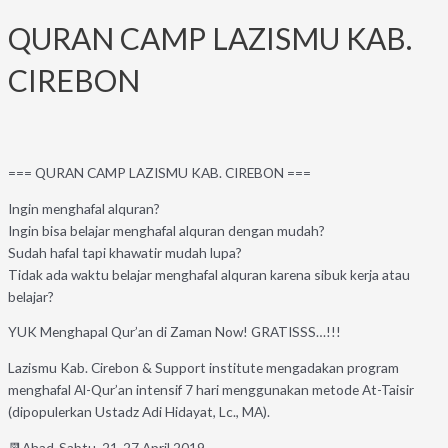
QURAN CAMP LAZISMU KAB.
CIREBON
=== QURAN CAMP LAZISMU KAB. CIREBON ===
Ingin menghafal alquran?
Ingin bisa belajar menghafal alquran dengan mudah?
Sudah hafal tapi khawatir mudah lupa?
Tidak ada waktu belajar menghafal alquran karena sibuk kerja atau
belajar?
YUK Menghapal Qur’an di Zaman Now! GRATISSS…!!!
Lazismu Kab. Cirebon & Support institute mengadakan program
menghafal Al-Qur’an intensif 7 hari menggunakan metode At-Taisir
(dipopulerkan Ustadz Adi Hidayat, Lc., MA).
📆Ahad-Sabtu, 21-27 April 2019