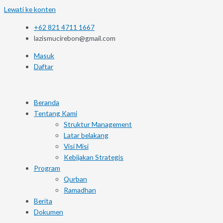
Lewati ke konten
+62 821 4711 1667
lazismucirebon@gmail.com
Masuk
Daftar
Beranda
Tentang Kami
Struktur Management
Latar belakang
Visi Misi
Kebijakan Strategis
Program
Qurban
Ramadhan
Berita
Dokumen