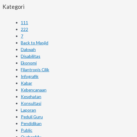
Kategori
111
222
7
Back to Masjid
Dakwah
Disabilitas
Ekonomi
Filantropis Cilik
Infografik
Kabar
Kebencanaan
Kesehatan
Konsultasi
Laporan
Peduli Guru
Pendidikan
Public
QurbanMu