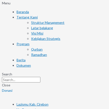
Menu
Beranda
Tentang Kami
Struktur Management
Latar belakang
Visi Misi
Kebijakan Strategis
Program
Qurban
Ramadhan
Berita
Dokumen
Search
Close
Donasi
Lazismu Kab. Cirebon