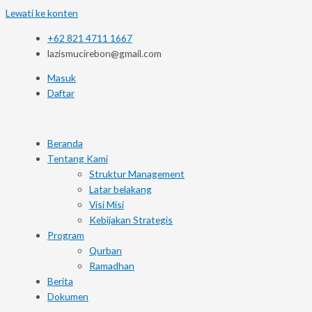
Lewati ke konten
+62 821 4711 1667
lazismucirebon@gmail.com
Masuk
Daftar
Beranda
Tentang Kami
Struktur Management
Latar belakang
Visi Misi
Kebijakan Strategis
Program
Qurban
Ramadhan
Berita
Dokumen