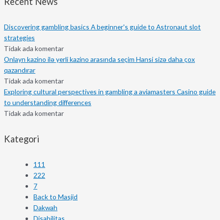
Recent News
Discovering gambling basics A beginner's guide to Astronaut slot
strategies
Tidak ada komentar
Onlayn kazino ilə yerli kazino arasında seçim Hansi sizə daha çox
qazandırar
Tidak ada komentar
Exploring cultural perspectives in gambling a aviamasters Casino guide
to understanding differences
Tidak ada komentar
Kategori
111
222
7
Back to Masjid
Dakwah
Disabilitas