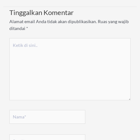
Tinggalkan Komentar
Alamat email Anda tidak akan dipublikasikan.
Ruas yang wajib
ditandai
*
Ketik
di
sini..
Nama*
Surel*