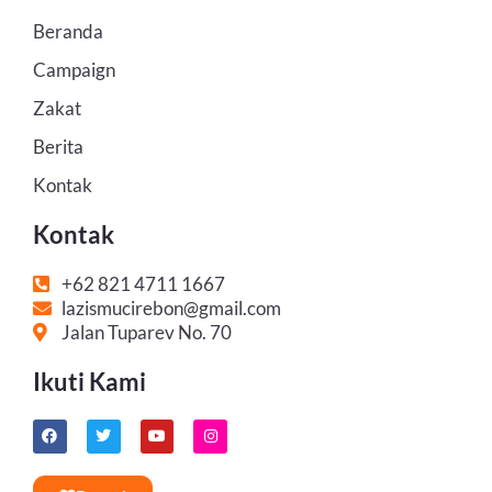
Beranda
Campaign
Zakat
Berita
Kontak
Kontak
+62 821 4711 1667
lazismucirebon@gmail.com
Jalan Tuparev No. 70
Ikuti Kami
F
T
Y
I
a
w
o
n
c
i
u
s
e
t
t
t
b
t
u
a