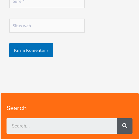
Situs
web
Search
Sear