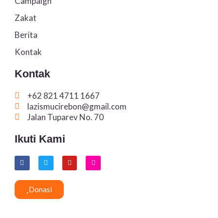
Campaign
Zakat
Berita
Kontak
Kontak
+62 821 4711 1667
lazismucirebon@gmail.com
Jalan Tuparev No. 70
Ikuti Kami
F
T
Y
I
a
w
o
n
c
i
u
s
e
t
t
t
b
t
u
a
Donasi
o
e
b
g
o
r
e
r
k
a
m