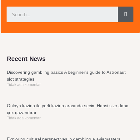
Sear
Recent News
Discovering gambling basics A beginner's guide to Astronaut
slot strategies
Tidak ada komentar
Onlayn kazino ilə yerli kazino arasında seçim Hansi sizə daha
çox qazandırar
Tidak ada komentar
Exploring cultural perspectives in gambling a aviamasters