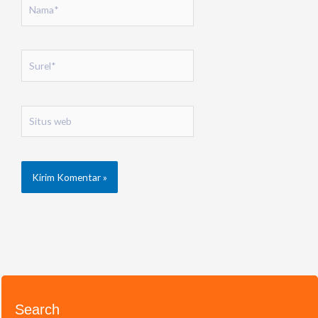
Nama*
Surel*
Situs
web
Search